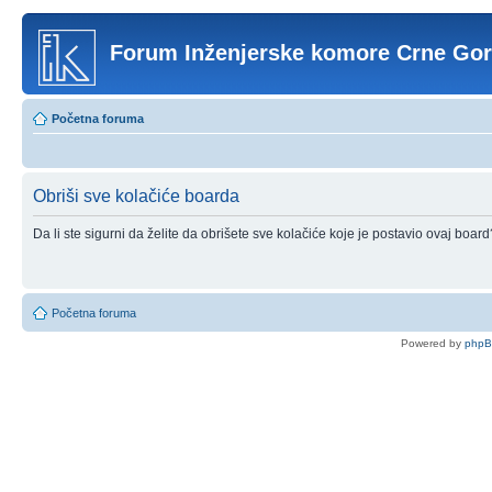
Forum Inženjerske komore Crne Go
Početna foruma
Obriši sve kolačiće boarda
Da li ste sigurni da želite da obrišete sve kolačiće koje je postavio ovaj board
Početna foruma
Powered by
php