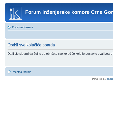
Forum Inženjerske komore Crne Go
Početna foruma
Obriši sve kolačiće boarda
Da li ste sigurni da želite da obrišete sve kolačiće koje je postavio ovaj board
Početna foruma
Powered by
php