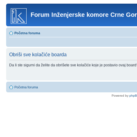
Forum Inženjerske komore Crne Go
Početna foruma
Obriši sve kolačiće boarda
Da li ste sigurni da želite da obrišete sve kolačiće koje je postavio ovaj board
Početna foruma
Powered by
php