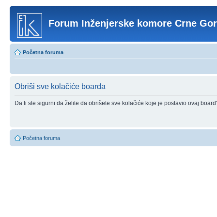
Forum Inženjerske komore Crne Go
Početna foruma
Obriši sve kolačiće boarda
Da li ste sigurni da želite da obrišete sve kolačiće koje je postavio ovaj board
Početna foruma