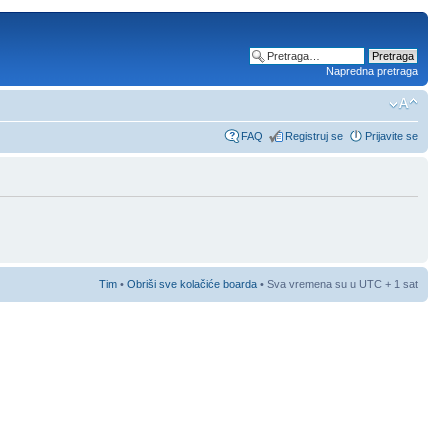
Napredna pretraga
FAQ
Registruj se
Prijavite se
Tim
•
Obriši sve kolačiće boarda
• Sva vremena su u UTC + 1 sat