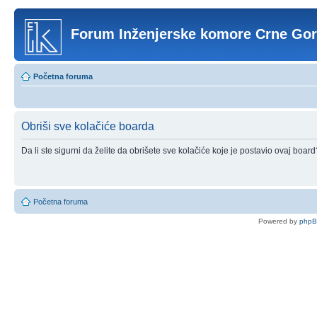
Forum Inženjerske komore Crne Go
Početna foruma
Obriši sve kolačiće boarda
Da li ste sigurni da želite da obrišete sve kolačiće koje je postavio ovaj board
Početna foruma
Powered by
php