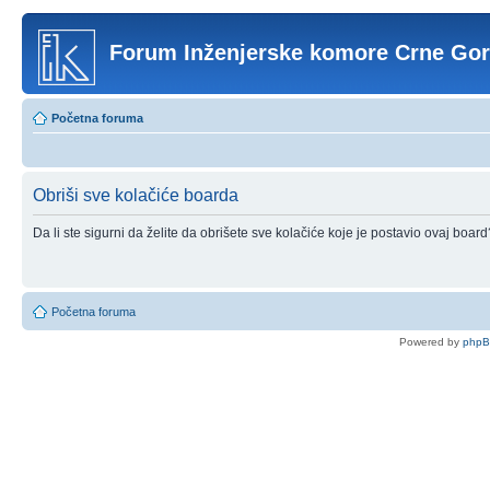
Forum Inženjerske komore Crne Go
Početna foruma
Obriši sve kolačiće boarda
Da li ste sigurni da želite da obrišete sve kolačiće koje je postavio ovaj board
Početna foruma
Powered by
php