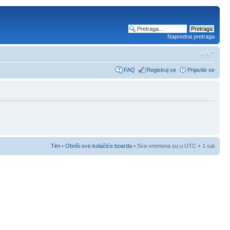
Napredna pretraga
FAQ
Registruj se
Prijavite se
Tim
•
Obriši sve kolačiće boarda
• Sva vremena su u UTC + 1 sat