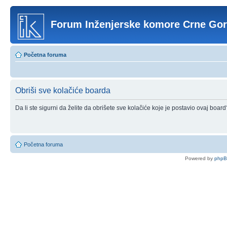
Forum Inženjerske komore Crne Go
Početna foruma
Obriši sve kolačiće boarda
Da li ste sigurni da želite da obrišete sve kolačiće koje je postavio ovaj board
Početna foruma
Powered by
php