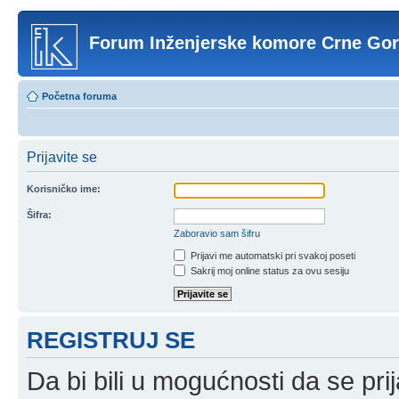
Forum Inženjerske komore Crne Go
Početna foruma
Prijavite se
Korisničko ime:
Šifra:
Zaboravio sam šifru
Prijavi me automatski pri svakoj poseti
Sakrij moj online status za ovu sesiju
REGISTRUJ SE
Da bi bili u mogućnosti da se prij