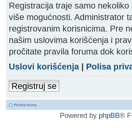
Registracija traje samo nekolik
više mogućnosti. Administrator t
registrovanim korisnicima. Pre n
našim uslovima korišćenja i pravi
pročitate pravila foruma dok kori
Uslovi korišćenja
|
Polisa priv
Registruj se
Početna foruma
Powered by
phpBB
® F