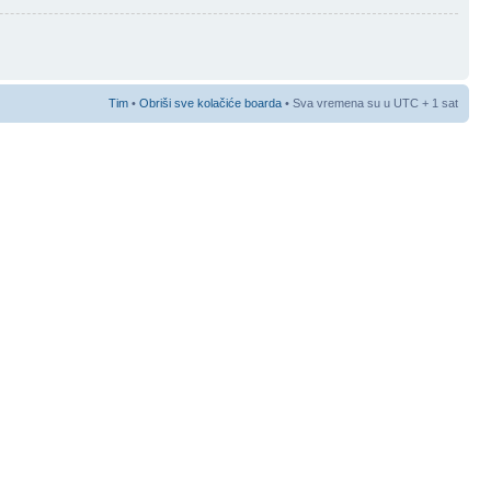
Tim
•
Obriši sve kolačiće boarda
• Sva vremena su u UTC + 1 sat