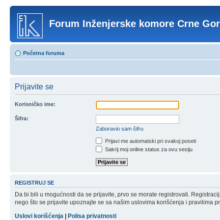
Forum Inženjerske komore Crne Go
Početna foruma
Prijavite se
Korisničko ime:
Šifra:
Zaboravio sam šifru
Prijavi me automatski pri svakoj poseti
Sakrij moj online status za ovu sesiju
REGISTRUJ SE
Da bi bili u mogućnosti da se prijavite, prvo se morate registrovati. Registr
nego što se prijavite upoznajte se sa našim uslovima korišćenja i pravilima pri
Uslovi korišćenja
|
Polisa privatnosti