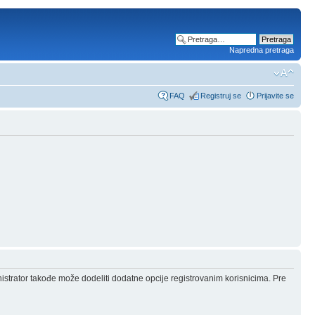
Napredna pretraga
FAQ
Registruj se
Prijavite se
nistrator takođe može dodeliti dodatne opcije registrovanim korisnicima. Pre