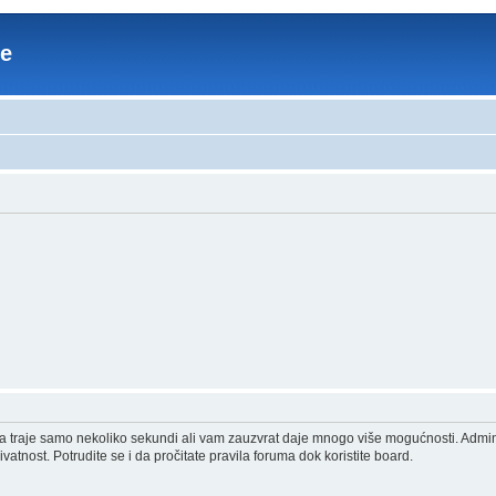
re
acija traje samo nekoliko sekundi ali vam zauzvrat daje mnogo više mogućnosti. Admi
vatnost. Potrudite se i da pročitate pravila foruma dok koristite board.