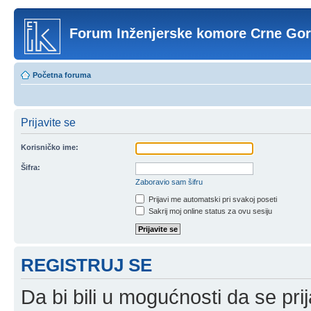
Forum Inženjerske komore Crne Go
Početna foruma
Prijavite se
Korisničko ime:
Šifra:
Zaboravio sam šifru
Prijavi me automatski pri svakoj poseti
Sakrij moj online status za ovu sesiju
REGISTRUJ SE
Da bi bili u mogućnosti da se prij