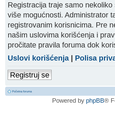
Registracija traje samo nekolik
više mogućnosti. Administrator t
registrovanim korisnicima. Pre n
našim uslovima korišćenja i pravi
pročitate pravila foruma dok kori
Uslovi korišćenja
|
Polisa priv
Registruj se
Početna foruma
Powered by
phpBB
® F