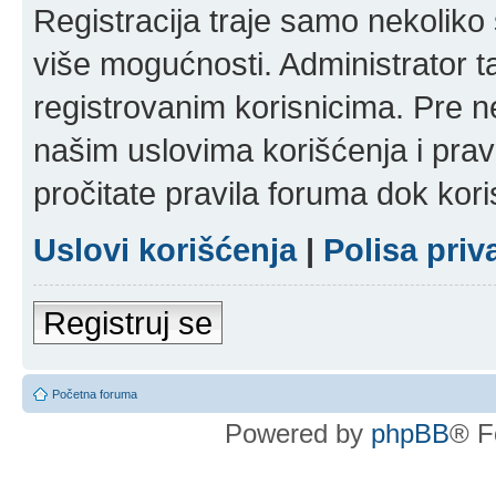
Registracija traje samo nekolik
više mogućnosti. Administrator t
registrovanim korisnicima. Pre n
našim uslovima korišćenja i pravi
pročitate pravila foruma dok kori
Uslovi korišćenja
|
Polisa priv
Registruj se
Početna foruma
Powered by
phpBB
® F