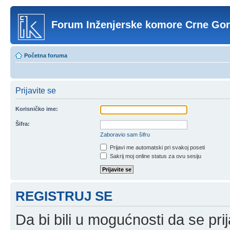
Forum Inženjerske komore Crne Go
Početna foruma
Prijavite se
Korisničko ime:
Šifra:
Zaboravio sam šifru
Prijavi me automatski pri svakoj poseti
Sakrij moj online status za ovu sesiju
REGISTRUJ SE
Da bi bili u mogućnosti da se prij