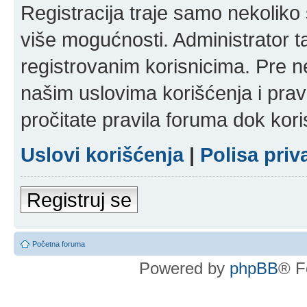
Registracija traje samo nekolik
više mogućnosti. Administrator t
registrovanim korisnicima. Pre n
našim uslovima korišćenja i pravi
pročitate pravila foruma dok kori
Uslovi korišćenja
|
Polisa priv
Registruj se
Početna foruma
Powered by
phpBB
® F