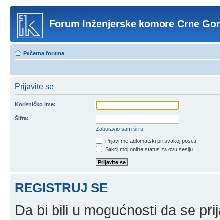
Forum Inženjerske komore Crne Go
Početna foruma
Prijavite se
Korisničko ime:
Šifra:
Zaboravio sam šifru
Prijavi me automatski pri svakoj poseti
Sakrij moj online status za ovu sesiju
REGISTRUJ SE
Da bi bili u mogućnosti da se prij