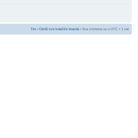
Tim
•
Obriši sve kolačiće boarda
• Sva vremena su u UTC + 1 sat