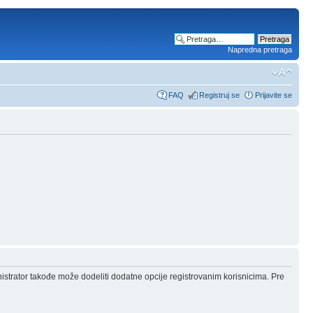
Napredna pretraga
FAQ
Registruj se
Prijavite se
nistrator takođe može dodeliti dodatne opcije registrovanim korisnicima. Pre