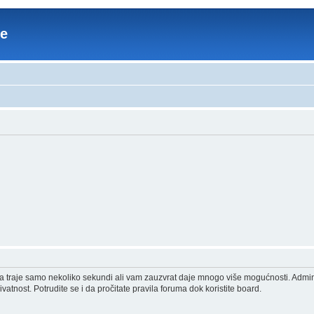
re
acija traje samo nekoliko sekundi ali vam zauzvrat daje mnogo više mogućnosti. Admi
vatnost. Potrudite se i da pročitate pravila foruma dok koristite board.