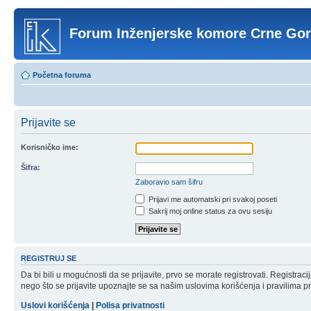
Forum Inženjerske komore Crne Go
Početna foruma
Prijavite se
Korisničko ime:
Šifra:
Zaboravio sam šifru
Prijavi me automatski pri svakoj poseti
Sakrij moj online status za ovu sesiju
REGISTRUJ SE
Da bi bili u mogućnosti da se prijavite, prvo se morate registrovati. Registr
nego što se prijavite upoznajte se sa našim uslovima korišćenja i pravilima pri
Uslovi korišćenja
|
Polisa privatnosti