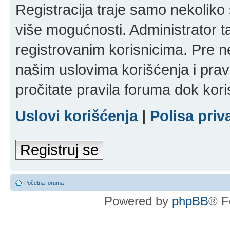
Registracija traje samo nekolik
više mogućnosti. Administrator t
registrovanim korisnicima. Pre n
našim uslovima korišćenja i pravi
pročitate pravila foruma dok kori
Uslovi korišćenja
|
Polisa priv
Registruj se
Početna foruma
Powered by
phpBB
® F