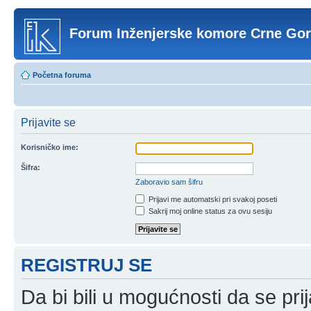
Forum Inženjerske komore Crne Go
Početna foruma
Prijavite se
Korisničko ime:
Šifra:
Zaboravio sam šifru
Prijavi me automatski pri svakoj poseti
Sakrij moj online status za ovu sesiju
REGISTRUJ SE
Da bi bili u mogućnosti da se prij