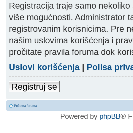
Registracija traje samo nekolik
više mogućnosti. Administrator t
registrovanim korisnicima. Pre n
našim uslovima korišćenja i pravi
pročitate pravila foruma dok kori
Uslovi korišćenja
|
Polisa priv
Registruj se
Početna foruma
Powered by
phpBB
® F