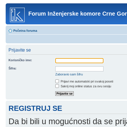
Forum Inženjerske komore Crne Go
Početna foruma
Prijavite se
Korisničko ime:
Šifra:
Zaboravio sam šifru
Prijavi me automatski pri svakoj poseti
Sakrij moj online status za ovu sesiju
REGISTRUJ SE
Da bi bili u mogućnosti da se prij