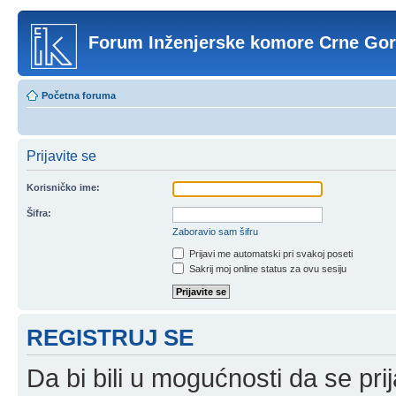
Forum Inženjerske komore Crne Go
Početna foruma
Prijavite se
Korisničko ime:
Šifra:
Zaboravio sam šifru
Prijavi me automatski pri svakoj poseti
Sakrij moj online status za ovu sesiju
REGISTRUJ SE
Da bi bili u mogućnosti da se prij