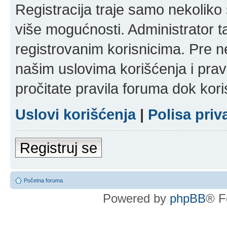
Registracija traje samo nekolik
više mogućnosti. Administrator t
registrovanim korisnicima. Pre n
našim uslovima korišćenja i pravi
pročitate pravila foruma dok kori
Uslovi korišćenja
|
Polisa priv
Registruj se
Početna foruma
Powered by
phpBB
® F