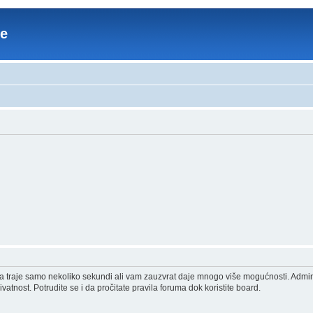
re
acija traje samo nekoliko sekundi ali vam zauzvrat daje mnogo više mogućnosti. Admi
vatnost. Potrudite se i da pročitate pravila foruma dok koristite board.