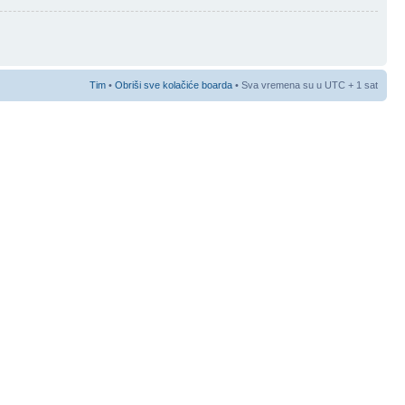
Tim
•
Obriši sve kolačiće boarda
• Sva vremena su u UTC + 1 sat