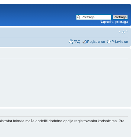
Napredna pretraga
FAQ
Registruj se
Prijavite se
nistrator takođe može dodeliti dodatne opcije registrovanim korisnicima. Pre