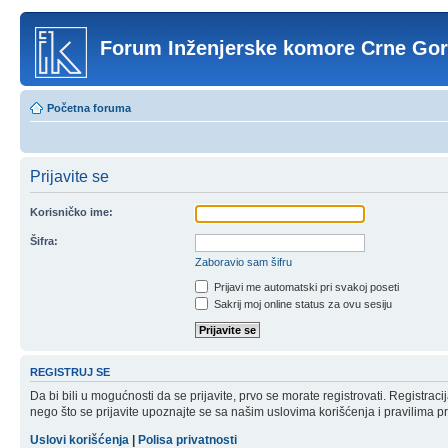
Forum Inženjerske komore Crne Go
Početna foruma
Prijavite se
Korisničko ime:
Šifra:
Zaboravio sam šifru
Prijavi me automatski pri svakoj poseti
Sakrij moj online status za ovu sesiju
REGISTRUJ SE
Da bi bili u mogućnosti da se prijavite, prvo se morate registrovati. Registr
nego što se prijavite upoznajte se sa našim uslovima korišćenja i pravilima pri
Uslovi korišćenja
|
Polisa privatnosti