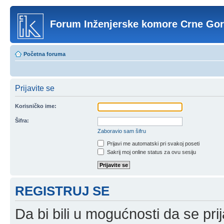
Forum Inženjerske komore Crne Go
Početna foruma
Prijavite se
Korisničko ime:
Šifra:
Zaboravio sam šifru
Prijavi me automatski pri svakoj poseti
Sakrij moj online status za ovu sesiju
REGISTRUJ SE
Da bi bili u mogućnosti da se prij