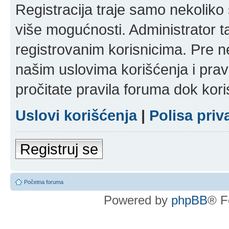
Registracija traje samo nekolik
više mogućnosti. Administrator t
registrovanim korisnicima. Pre n
našim uslovima korišćenja i pravi
pročitate pravila foruma dok kori
Uslovi korišćenja
|
Polisa priv
Registruj se
Početna foruma
Powered by
phpBB
® F