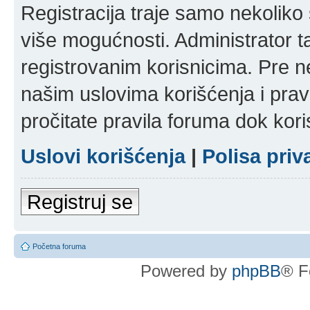
Registracija traje samo nekolik
više mogućnosti. Administrator t
registrovanim korisnicima. Pre n
našim uslovima korišćenja i pravi
pročitate pravila foruma dok kori
Uslovi korišćenja
|
Polisa priv
Registruj se
Početna foruma
Powered by
phpBB
® F