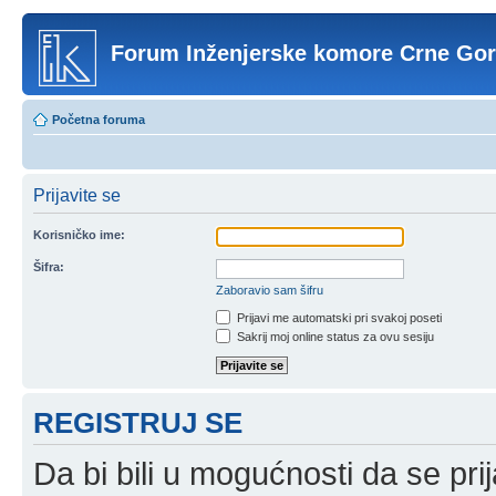
Forum Inženjerske komore Crne Go
Početna foruma
Prijavite se
Korisničko ime:
Šifra:
Zaboravio sam šifru
Prijavi me automatski pri svakoj poseti
Sakrij moj online status za ovu sesiju
REGISTRUJ SE
Da bi bili u mogućnosti da se prij