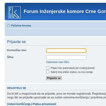
Forum Inženjerske komore Crne Go
Početna foruma
Prijavite se
Korisničko ime:
Šifra:
Zaboravio sam šifru
Prijavi me automatski pri svakoj poseti
Sakrij moj online status za ovu sesiju
REGISTRUJ SE
Da bi bili u mogućnosti da se prijavite, prvo se morate registrovati. Registr
nego što se prijavite upoznajte se sa našim uslovima korišćenja i pravilima pri
Uslovi korišćenja
|
Polisa privatnosti