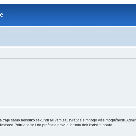
re
acija traje samo nekoliko sekundi ali vam zauzvrat daje mnogo više mogućnosti. Admi
vatnost. Potrudite se i da pročitate pravila foruma dok koristite board.