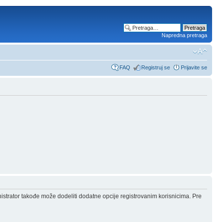
Napredna pretraga
FAQ
Registruj se
Prijavite se
nistrator takođe može dodeliti dodatne opcije registrovanim korisnicima. Pre