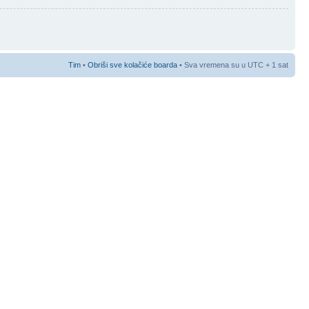
Tim
•
Obriši sve kolačiće boarda
• Sva vremena su u UTC + 1 sat