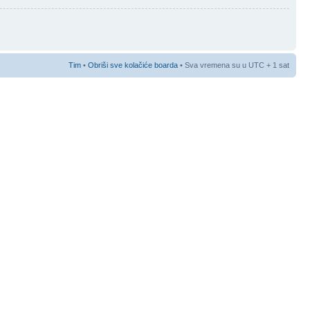
Tim
•
Obriši sve kolačiće boarda
• Sva vremena su u UTC + 1 sat