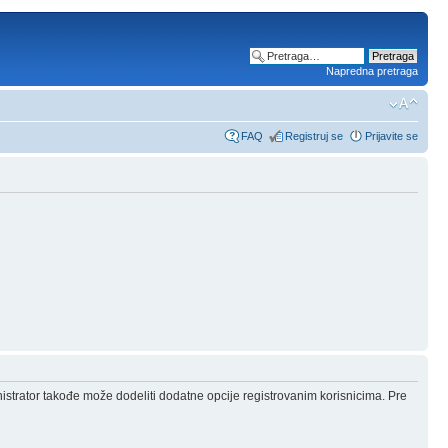
Napredna pretraga
FAQ
Registruj se
Prijavite se
nistrator takođe može dodeliti dodatne opcije registrovanim korisnicima. Pre