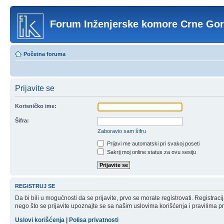
Forum Inženjerske komore Crne Go
Početna foruma
Prijavite se
Korisničko ime:
Šifra:
Zaboravio sam šifru
Prijavi me automatski pri svakoj poseti
Sakrij moj online status za ovu sesiju
REGISTRUJ SE
Da bi bili u mogućnosti da se prijavite, prvo se morate registrovati. Registr
nego što se prijavite upoznajte se sa našim uslovima korišćenja i pravilima pri
Uslovi korišćenja
|
Polisa privatnosti