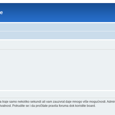
re
acija traje samo nekoliko sekundi ali vam zauzvrat daje mnogo više mogućnosti. Admi
vatnost. Potrudite se i da pročitate pravila foruma dok koristite board.