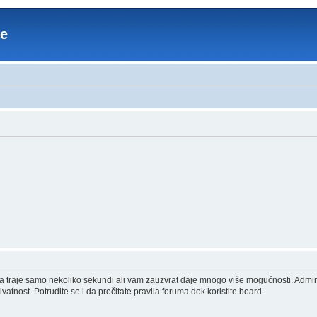
re
acija traje samo nekoliko sekundi ali vam zauzvrat daje mnogo više mogućnosti. Admi
vatnost. Potrudite se i da pročitate pravila foruma dok koristite board.