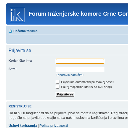
Forum Inženjerske komore Crne Go
Početna foruma
Prijavite se
Korisničko ime:
Šifra:
Zaboravio sam šifru
Prijavi me automatski pri svakoj poseti
Sakrij moj online status za ovu sesiju
REGISTRUJ SE
Da bi bili u mogućnosti da se prijavite, prvo se morate registrovati. Registr
nego što se prijavite upoznajte se sa našim uslovima korišćenja i pravilima pri
Uslovi korišćenja
|
Polisa privatnosti