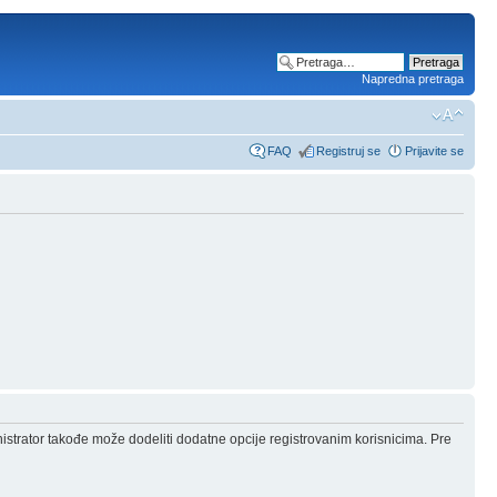
Napredna pretraga
FAQ
Registruj se
Prijavite se
nistrator takođe može dodeliti dodatne opcije registrovanim korisnicima. Pre