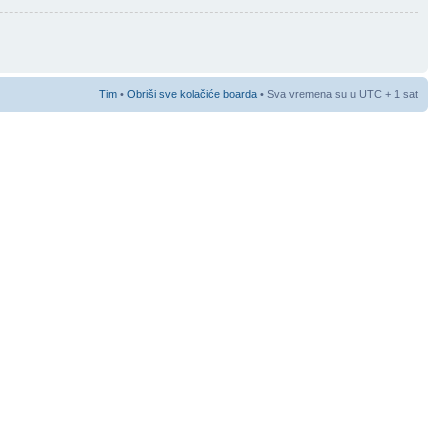
Tim
•
Obriši sve kolačiće boarda
• Sva vremena su u UTC + 1 sat