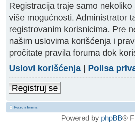
Registracija traje samo nekolik
više mogućnosti. Administrator t
registrovanim korisnicima. Pre n
našim uslovima korišćenja i pravi
pročitate pravila foruma dok kori
Uslovi korišćenja
|
Polisa priv
Registruj se
Početna foruma
Powered by
phpBB
® F