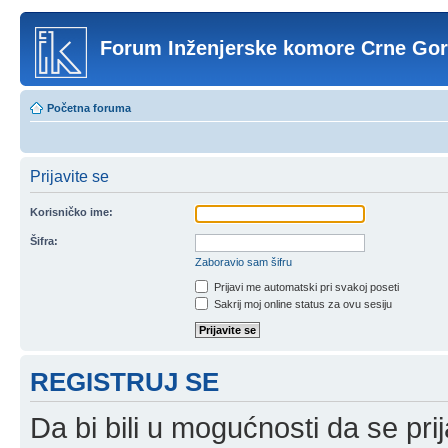
Forum Inženjerske komore Crne Go
Početna foruma
Prijavite se
Korisničko ime:
Šifra:
Zaboravio sam šifru
Prijavi me automatski pri svakoj poseti
Sakrij moj online status za ovu sesiju
REGISTRUJ SE
Da bi bili u mogućnosti da se prij