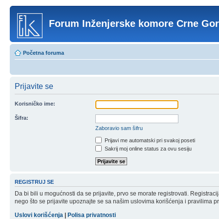
Forum Inženjerske komore Crne Go
Početna foruma
Prijavite se
Korisničko ime:
Šifra:
Zaboravio sam šifru
Prijavi me automatski pri svakoj poseti
Sakrij moj online status za ovu sesiju
REGISTRUJ SE
Da bi bili u mogućnosti da se prijavite, prvo se morate registrovati. Registr
nego što se prijavite upoznajte se sa našim uslovima korišćenja i pravilima pri
Uslovi korišćenja
|
Polisa privatnosti