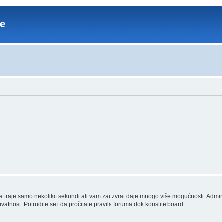
re
acija traje samo nekoliko sekundi ali vam zauzvrat daje mnogo više mogućnosti. Admi
vatnost. Potrudite se i da pročitate pravila foruma dok koristite board.