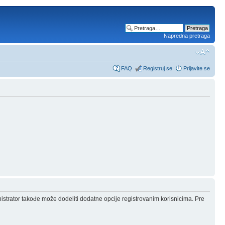
Napredna pretraga
FAQ
Registruj se
Prijavite se
nistrator takođe može dodeliti dodatne opcije registrovanim korisnicima. Pre