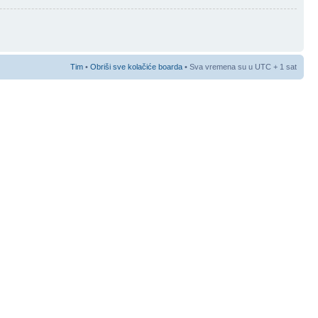
Tim
•
Obriši sve kolačiće boarda
• Sva vremena su u UTC + 1 sat