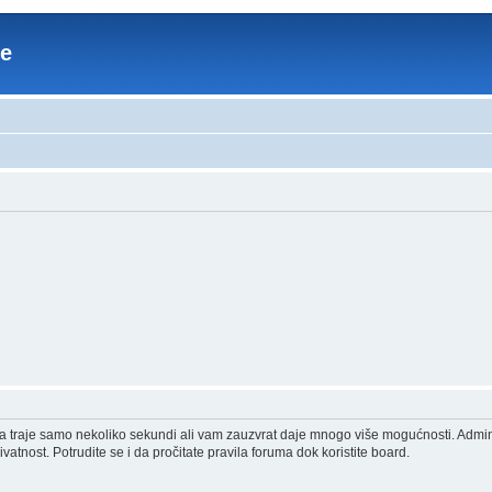
re
acija traje samo nekoliko sekundi ali vam zauzvrat daje mnogo više mogućnosti. Admi
vatnost. Potrudite se i da pročitate pravila foruma dok koristite board.