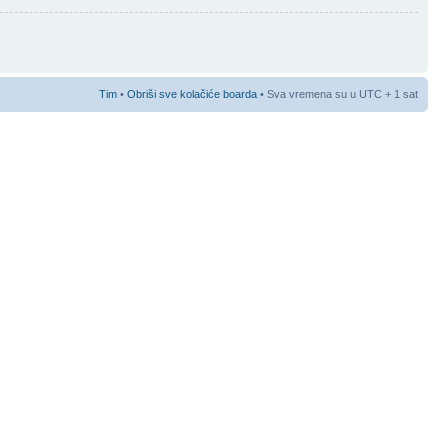
Tim
•
Obriši sve kolačiće boarda
• Sva vremena su u UTC + 1 sat