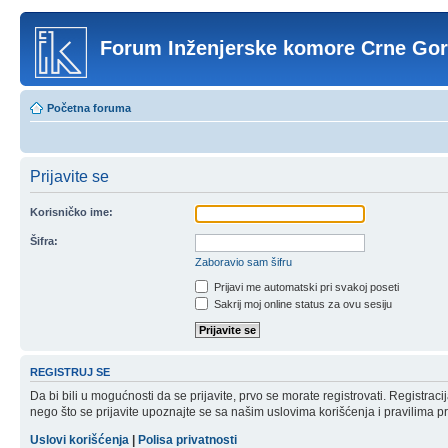
Forum Inženjerske komore Crne Go
Početna foruma
Prijavite se
Korisničko ime:
Šifra:
Zaboravio sam šifru
Prijavi me automatski pri svakoj poseti
Sakrij moj online status za ovu sesiju
REGISTRUJ SE
Da bi bili u mogućnosti da se prijavite, prvo se morate registrovati. Registr
nego što se prijavite upoznajte se sa našim uslovima korišćenja i pravilima pri
Uslovi korišćenja
|
Polisa privatnosti