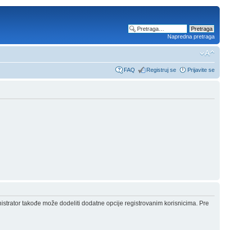
Napredna pretraga
FAQ
Registruj se
Prijavite se
nistrator takođe može dodeliti dodatne opcije registrovanim korisnicima. Pre