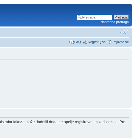
Napredna pretraga
FAQ
Registruj se
Prijavite se
nistrator takođe može dodeliti dodatne opcije registrovanim korisnicima. Pre