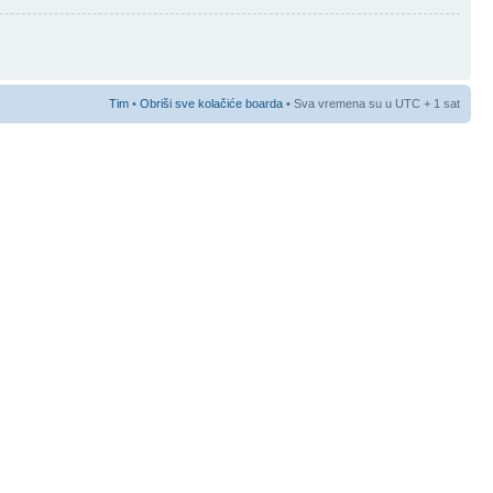
Tim
•
Obriši sve kolačiće boarda
• Sva vremena su u UTC + 1 sat