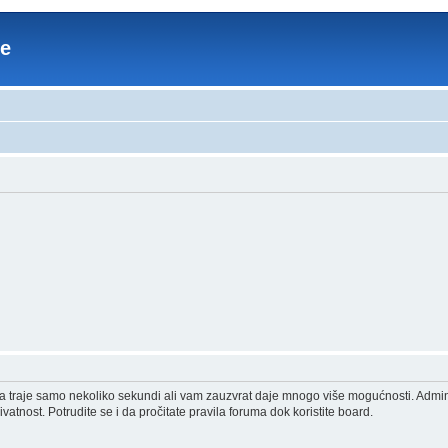
re
acija traje samo nekoliko sekundi ali vam zauzvrat daje mnogo više mogućnosti. Admi
vatnost. Potrudite se i da pročitate pravila foruma dok koristite board.