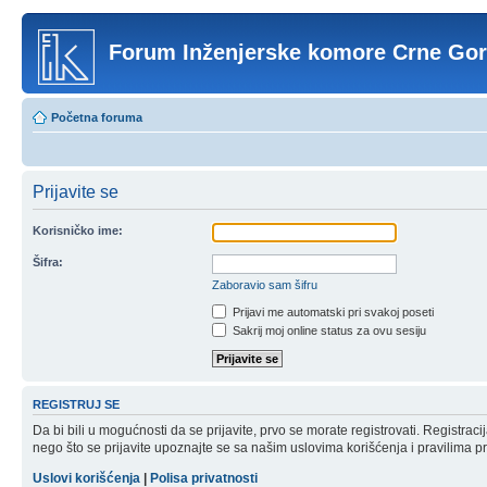
Forum Inženjerske komore Crne Go
Početna foruma
Prijavite se
Korisničko ime:
Šifra:
Zaboravio sam šifru
Prijavi me automatski pri svakoj poseti
Sakrij moj online status za ovu sesiju
REGISTRUJ SE
Da bi bili u mogućnosti da se prijavite, prvo se morate registrovati. Registr
nego što se prijavite upoznajte se sa našim uslovima korišćenja i pravilima pri
Uslovi korišćenja
|
Polisa privatnosti