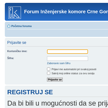
Forum Inženjerske komore Crne Go
Početna foruma
Prijavite se
Korisničko ime:
Šifra:
Zaboravio sam šifru
Prijavi me automatski pri svakoj poseti
Sakrij moj online status za ovu sesiju
REGISTRUJ SE
Da bi bili u mogućnosti da se prij