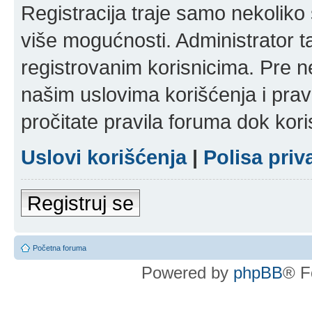
Registracija traje samo nekolik
više mogućnosti. Administrator t
registrovanim korisnicima. Pre n
našim uslovima korišćenja i pravi
pročitate pravila foruma dok kori
Uslovi korišćenja
|
Polisa priv
Registruj se
Početna foruma
Powered by
phpBB
® F