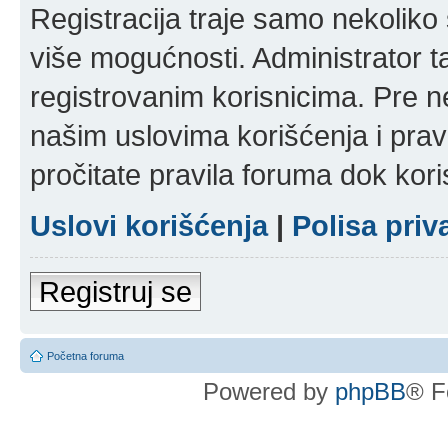
Registracija traje samo nekolik
više mogućnosti. Administrator t
registrovanim korisnicima. Pre n
našim uslovima korišćenja i pravi
pročitate pravila foruma dok kori
Uslovi korišćenja
|
Polisa priv
Registruj se
Početna foruma
Powered by
phpBB
® F