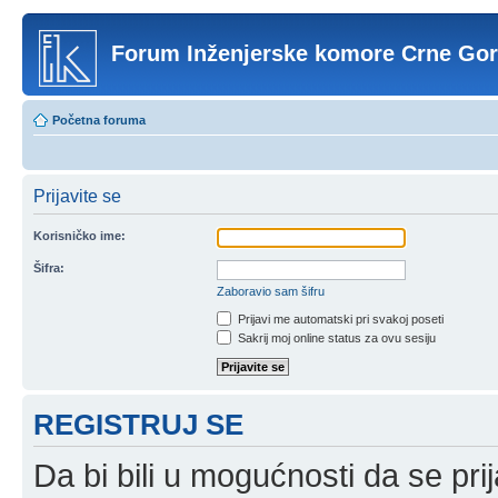
Forum Inženjerske komore Crne Go
Početna foruma
Prijavite se
Korisničko ime:
Šifra:
Zaboravio sam šifru
Prijavi me automatski pri svakoj poseti
Sakrij moj online status za ovu sesiju
REGISTRUJ SE
Da bi bili u mogućnosti da se prij