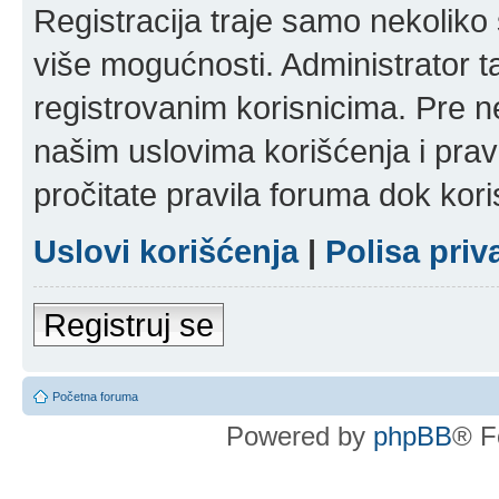
Registracija traje samo nekolik
više mogućnosti. Administrator t
registrovanim korisnicima. Pre n
našim uslovima korišćenja i pravi
pročitate pravila foruma dok kori
Uslovi korišćenja
|
Polisa priv
Registruj se
Početna foruma
Powered by
phpBB
® F