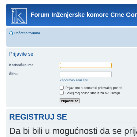
Forum Inženjerske komore Crne Go
Početna foruma
Prijavite se
Korisničko ime:
Šifra:
Zaboravio sam šifru
Prijavi me automatski pri svakoj poseti
Sakrij moj online status za ovu sesiju
REGISTRUJ SE
Da bi bili u mogućnosti da se prij