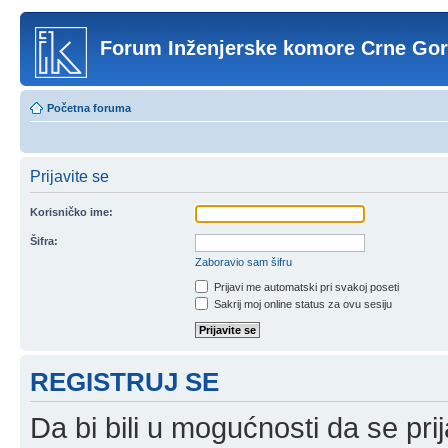
Forum Inženjerske komore Crne Go
Početna foruma
Prijavite se
Korisničko ime:
Šifra:
Zaboravio sam šifru
Prijavi me automatski pri svakoj poseti
Sakrij moj online status za ovu sesiju
REGISTRUJ SE
Da bi bili u mogućnosti da se prij