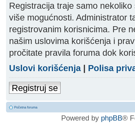
Registracija traje samo nekolik
više mogućnosti. Administrator t
registrovanim korisnicima. Pre n
našim uslovima korišćenja i pravi
pročitate pravila foruma dok kori
Uslovi korišćenja
|
Polisa priv
Registruj se
Početna foruma
Powered by
phpBB
® F