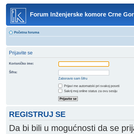
Forum Inženjerske komore Crne Go
Početna foruma
Prijavite se
Korisničko ime:
Šifra:
Zaboravio sam šifru
Prijavi me automatski pri svakoj poseti
Sakrij moj online status za ovu sesiju
REGISTRUJ SE
Da bi bili u mogućnosti da se prij