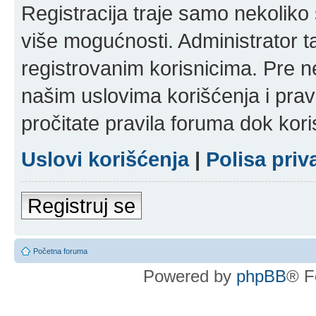
Registracija traje samo nekolik
više mogućnosti. Administrator t
registrovanim korisnicima. Pre n
našim uslovima korišćenja i pravi
pročitate pravila foruma dok kori
Uslovi korišćenja
|
Polisa priv
Registruj se
Početna foruma
Powered by
phpBB
® F