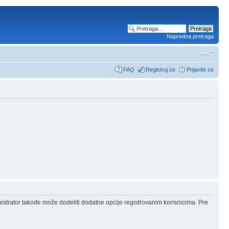
Napredna pretraga
FAQ
Registruj se
Prijavite se
nistrator takođe može dodeliti dodatne opcije registrovanim korisnicima. Pre