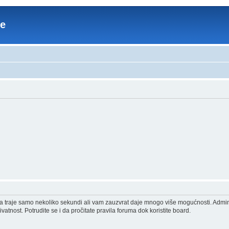
re
acija traje samo nekoliko sekundi ali vam zauzvrat daje mnogo više mogućnosti. Admi
vatnost. Potrudite se i da pročitate pravila foruma dok koristite board.