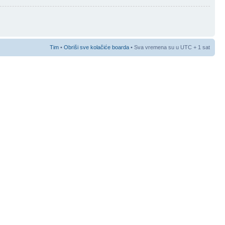
Tim
•
Obriši sve kolačiće boarda
• Sva vremena su u UTC + 1 sat