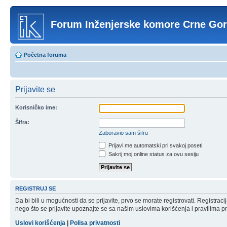
Forum Inženjerske komore Crne Go
Početna foruma
Prijavite se
Korisničko ime:
Šifra:
Zaboravio sam šifru
Prijavi me automatski pri svakoj poseti
Sakrij moj online status za ovu sesiju
REGISTRUJ SE
Da bi bili u mogućnosti da se prijavite, prvo se morate registrovati. Registr
nego što se prijavite upoznajte se sa našim uslovima korišćenja i pravilima pri
Uslovi korišćenja
|
Polisa privatnosti