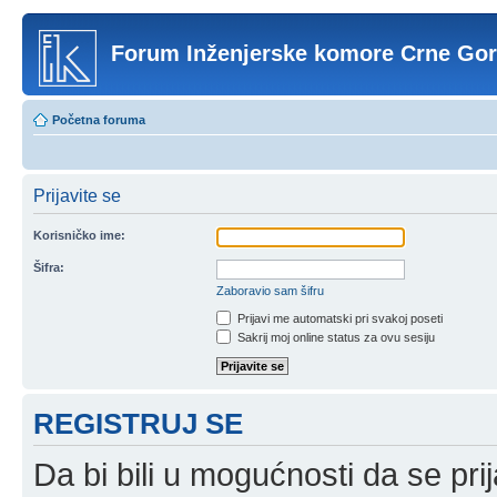
Forum Inženjerske komore Crne Go
Početna foruma
Prijavite se
Korisničko ime:
Šifra:
Zaboravio sam šifru
Prijavi me automatski pri svakoj poseti
Sakrij moj online status za ovu sesiju
REGISTRUJ SE
Da bi bili u mogućnosti da se prij