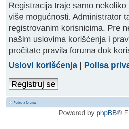
Registracija traje samo nekolik
više mogućnosti. Administrator t
registrovanim korisnicima. Pre n
našim uslovima korišćenja i pravi
pročitate pravila foruma dok kori
Uslovi korišćenja
|
Polisa priv
Registruj se
Početna foruma
Powered by
phpBB
® F