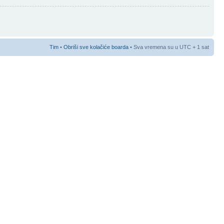
Tim
•
Obriši sve kolačiće boarda
• Sva vremena su u UTC + 1 sat