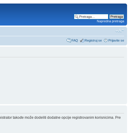
Napredna pretraga
FAQ
Registruj se
Prijavite se
nistrator takođe može dodeliti dodatne opcije registrovanim korisnicima. Pre