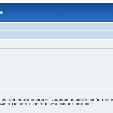
re
acija traje samo nekoliko sekundi ali vam zauzvrat daje mnogo više mogućnosti. Admi
vatnost. Potrudite se i da pročitate pravila foruma dok koristite board.