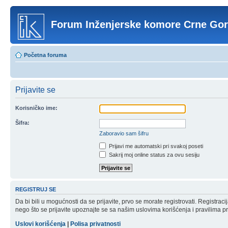
Forum Inženjerske komore Crne Go
Početna foruma
Prijavite se
Korisničko ime:
Šifra:
Zaboravio sam šifru
Prijavi me automatski pri svakoj poseti
Sakrij moj online status za ovu sesiju
REGISTRUJ SE
Da bi bili u mogućnosti da se prijavite, prvo se morate registrovati. Registr
nego što se prijavite upoznajte se sa našim uslovima korišćenja i pravilima pri
Uslovi korišćenja
|
Polisa privatnosti