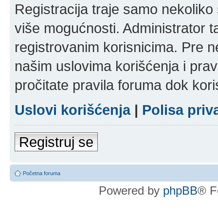
Registracija traje samo nekolik
više mogućnosti. Administrator t
registrovanim korisnicima. Pre n
našim uslovima korišćenja i pravi
pročitate pravila foruma dok kori
Uslovi korišćenja
|
Polisa priv
Registruj se
Početna foruma
Powered by
phpBB
® F