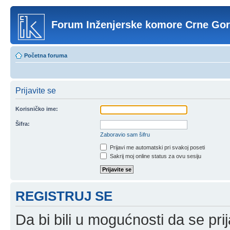
Forum Inženjerske komore Crne Go
Početna foruma
Prijavite se
Korisničko ime:
Šifra:
Zaboravio sam šifru
Prijavi me automatski pri svakoj poseti
Sakrij moj online status za ovu sesiju
REGISTRUJ SE
Da bi bili u mogućnosti da se prij