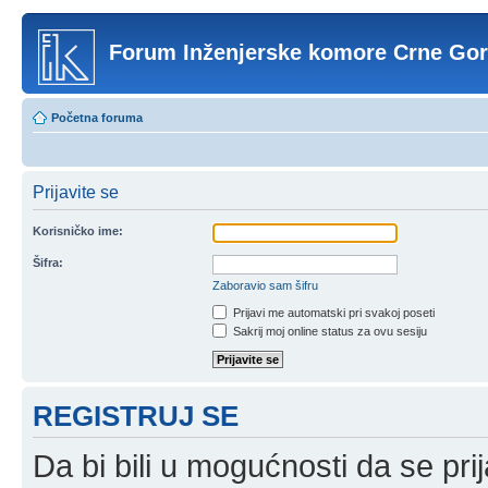
Forum Inženjerske komore Crne Go
Početna foruma
Prijavite se
Korisničko ime:
Šifra:
Zaboravio sam šifru
Prijavi me automatski pri svakoj poseti
Sakrij moj online status za ovu sesiju
REGISTRUJ SE
Da bi bili u mogućnosti da se prij