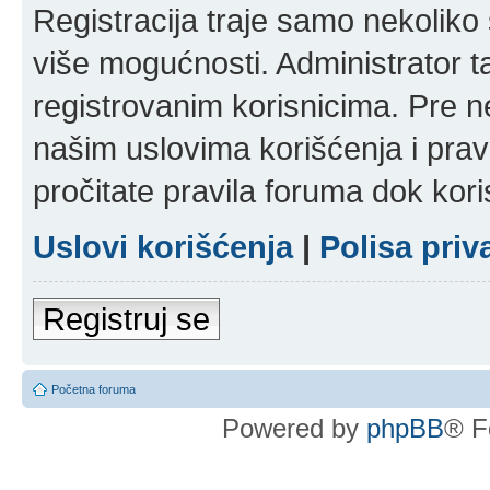
Registracija traje samo nekolik
više mogućnosti. Administrator t
registrovanim korisnicima. Pre n
našim uslovima korišćenja i pravi
pročitate pravila foruma dok kori
Uslovi korišćenja
|
Polisa priv
Registruj se
Početna foruma
Powered by
phpBB
® F