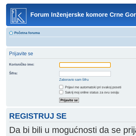
Forum Inženjerske komore Crne Go
Početna foruma
Prijavite se
Korisničko ime:
Šifra:
Zaboravio sam šifru
Prijavi me automatski pri svakoj poseti
Sakrij moj online status za ovu sesiju
REGISTRUJ SE
Da bi bili u mogućnosti da se prij