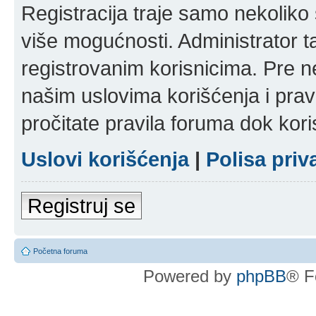
Registracija traje samo nekolik
više mogućnosti. Administrator t
registrovanim korisnicima. Pre n
našim uslovima korišćenja i pravi
pročitate pravila foruma dok kori
Uslovi korišćenja
|
Polisa priv
Registruj se
Početna foruma
Powered by
phpBB
® F