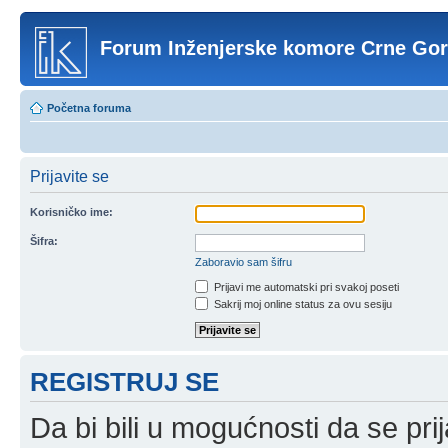
Forum Inženjerske komore Crne Go
Početna foruma
Prijavite se
Korisničko ime:
Šifra:
Zaboravio sam šifru
Prijavi me automatski pri svakoj poseti
Sakrij moj online status za ovu sesiju
REGISTRUJ SE
Da bi bili u mogućnosti da se prij