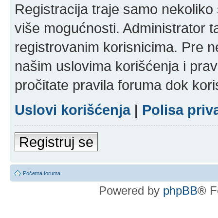
Registracija traje samo nekolik
više mogućnosti. Administrator t
registrovanim korisnicima. Pre n
našim uslovima korišćenja i pravi
pročitate pravila foruma dok kori
Uslovi korišćenja
|
Polisa priv
Registruj se
Početna foruma
Powered by
phpBB
® F