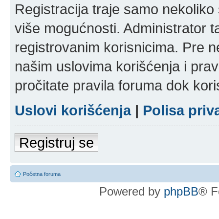
Registracija traje samo nekolik
više mogućnosti. Administrator t
registrovanim korisnicima. Pre n
našim uslovima korišćenja i pravi
pročitate pravila foruma dok kori
Uslovi korišćenja
|
Polisa priv
Registruj se
Početna foruma
Powered by
phpBB
® F