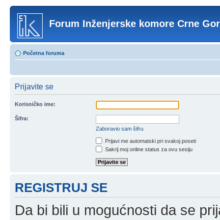
Forum Inženjerske komore Crne Go
Početna foruma
Prijavite se
Korisničko ime:
Šifra:
Zaboravio sam šifru
Prijavi me automatski pri svakoj poseti
Sakrij moj online status za ovu sesiju
REGISTRUJ SE
Da bi bili u mogućnosti da se prij