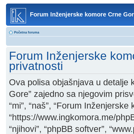
Forum Inženjerske komore Crne Go
Početna foruma
Forum Inženjerske komo
privatnosti
Ova polisa objašnjava u detalj
Gore” zajedno sa njegovim pris
“mi”, “naš”, “Forum Inženjerske
“https://www.ingkomora.me/phpBB
“njihovi”, “phpBB softver”, “w