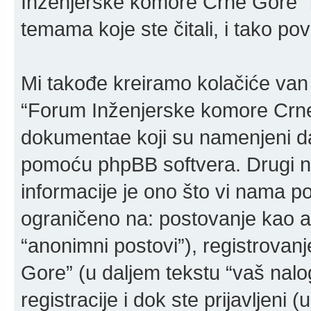
Inženjerske komore Crne Gore” i
temama koje ste čitali, i tako po
Mi takođe kreiramo kolačiće van
“Forum Inženjerske komore Crne 
dokumentae koji su namenjeni da
pomoću phpBB softvera. Drugi n
informacije je ono što vi nama poš
ograničeno na: postovanje kao a
“anonimni postovi”), registrova
Gore” (u daljem tekstu “vaš nalog
registracije i dok ste prijavljeni 