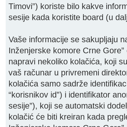
Timovi”) koriste bilo kakve inform
sesije kada koristite board (u da
Vaše informacije se sakupljaju 
Inženjerske komore Crne Gore” 
napravi nekoliko kolačića, koji su
vaš računar u privremeni direkt
kolačića samo sadrže identifikaci
“korisnikov id”) i identifikator a
sesije”), koji se automatski dod
kolačić će biti kreiran kada pre