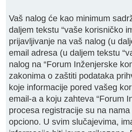
Vaš nalog će kao minimum sadržat
daljem tekstu “vaše korisničko ime
prijavljivanje na vaš nalog (u dal
email adresa (u daljem tekstu “v
nalog na “Forum Inženjerske ko
zakonima o zaštiti podataka prihv
koje informacije pored vašeg kor
email-a a koju zahteva “Forum 
procesa registracije su na nama
opciono. U svim slučajevima, ima