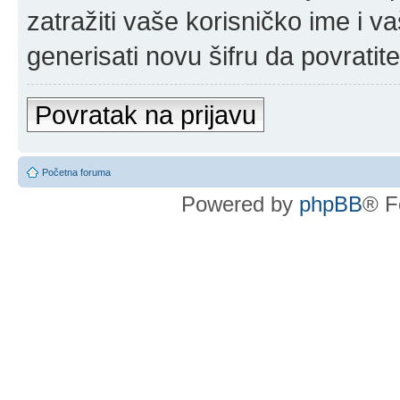
zatražiti vaše korisničko ime i v
generisati novu šifru da povratit
Povratak na prijavu
Početna foruma
Powered by
phpBB
® F