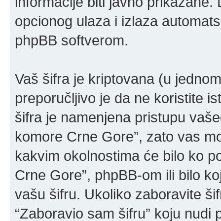
informacije biti javno prikazane.
opcionog ulaza i izlaza automats
phpBB softverom.
Vaš šifra je kriptovana (u jedn
preporučljivo je da ne koristite is
šifra je namenjena pristupu vaš
komore Crne Gore”, zato vas mol
kakvim okolnostima će bilo ko 
Crne Gore”, phpBB-om ili bilo koj
vašu šifru. Ukoliko zaboravite šif
“Zaboravio sam šifru” koju nudi