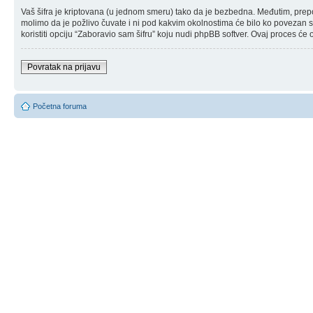
Vaš šifra je kriptovana (u jednom smeru) tako da je bezbedna. Međutim, prepor
molimo da je požlivo čuvate i ni pod kakvim okolnostima će bilo ko povezan sa
koristiti opciju “Zaboravio sam šifru” koju nudi phpBB softver. Ovaj proces će 
Povratak na prijavu
Početna foruma