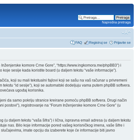
Napredna pretraga
FAQ
Registruj se
Prijavite se
m Inženjerske komore Crne Gore”, “https://www.ingkomora.me/phpBB3”) i
 koje sesije kada koristite board (u daljem tekstu “vaše informacije”).
a, koji su mali tekstualni fajlovi koji se sašu na vaš računar u privremeni
em tekstu “id sesije”), koji se automatski dodeljuju vama putem phpBB softvera.
 povećava ugođaj korisnika.
eni da samo pokriju stranice kreirane pomoću phpBB softvera. Drugi način
mni postovi”), registrovanje na “Forum Inženjerske komore Crne Gore” (u
g (u daljem tekstu “vaša šifra”) i lična, ispravna email adresa (u daljem tekstu
uje nas. Bilo koje informacije pored vašeg korisničkog imena, vaše šifre i
učajevima, imate opciju da izaberete koje će informacije biti javno