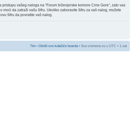
njena pristupu vašeg naloga na “Forum Inženjerske komore Crne Gore”, zato vas
 moći da zatraži vašu šifru. Ukoliko zaboravite šifru za vaš nalog, možete
ovu šifru da povratite vaš nalog.
Tim
•
Obriši sve kolačiće boarda
• Sva vremena su u UTC + 1 sat