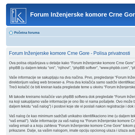
Forum Inženjerske komore Crne Go
Početna foruma
Forum Inženjerske komore Crne Gore - Polisa privatnosti
Ova polisa objašnjava u detalje kako “Forum Inženjerske komore Crne Gore” 
phpBB (u daljem tekstu “oni”, “njihovi”, “phpBB softver”, “www.phpbb.com”, “ph
Vaše informacije se sakupljaju na dva načina. Prvo, pregledanje “Forum Inžen
direktorijum vašeg web browser-a. Prva dva kolačića samo sadrže identifikaciju
Treći kolačić će biti kreiran kada pregledate teme u okviru “Forum Inženjersk
Mi takođe kreiramo kolačiće van phpBB softvera dok pregledate “Forum Inže
na koji sakupljamo vaše informacije je ono što vi nama pošaljete. Ovo može b
daljem tekstu “vaš nalog”) i postovi koje ste vi poslali nakon registracije i dok s
Vaš nalog će kao minimum sadržati unikatno identifikaciono ime (u daljem tekstu
“vaš email”). Vaše informacije za vaš nalog na “Forum Inženjerske komore Crne
vašeg email-a a koju zahteva “Forum Inženjerske komore Crne Gore” tokom pro
prikazane. Dalje, sa vašim nalogom, imate opciju opcionog ulaza i izlaza a