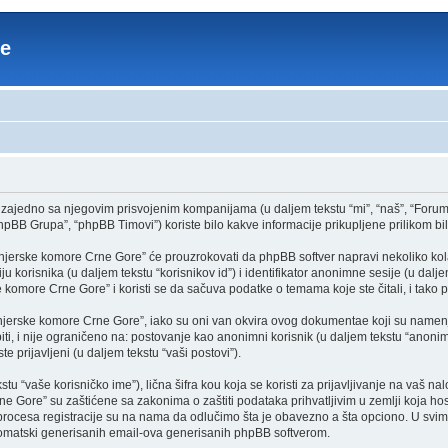
re
zajedno sa njegovim prisvojenim kompanijama (u daljem tekstu “mi”, “naš”, “Foru
pBB Grupa”, “phpBB Timovi”) koriste bilo kakve informacije prikupljene prilikom bilo
jerske komore Crne Gore” će prouzrokovati da phpBB softver napravi nekoliko kolačić
 korisnika (u daljem tekstu “korisnikov id”) i identifikator anonimne sesije (u dalj
e komore Crne Gore” i koristi se da sačuva podatke o temama koje ste čitali, i tako
njerske komore Crne Gore”, iako su oni van okvira ovog dokumentae koji su namenj
iti, i nije ograničeno na: postovanje kao anonimni korisnik (u daljem tekstu “anoni
te prijavljeni (u daljem tekstu “vaši postovi”).
 “vaše korisničko ime”), lična šifra kou koja se koristi za prijavljivanje na vaš nalo
 Gore” su zaštićene sa zakonima o zaštiti podataka prihvatljivim u zemlji koja host
cesa registracije su na nama da odlučimo šta je obavezno a šta opciono. U svim sl
utomatski generisanih email-ova generisanih phpBB softverom.