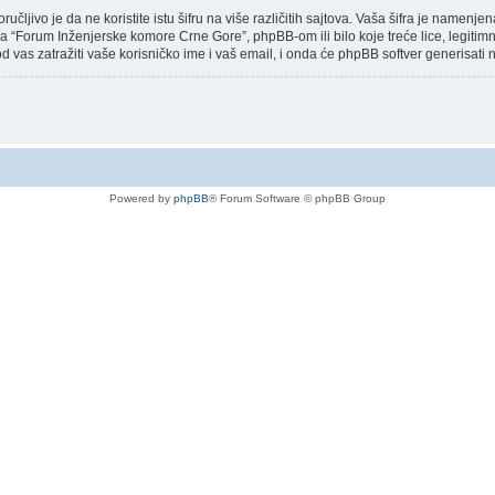
učljivo je da ne koristite istu šifru na više različitih sajtova. Vaša šifra je name
 “Forum Inženjerske komore Crne Gore”, phpBB-om ili bilo koje treće lice, legitimno
od vas zatražiti vaše korisničko ime i vaš email, i onda će phpBB softver generisati n
Powered by
phpBB
® Forum Software © phpBB Group