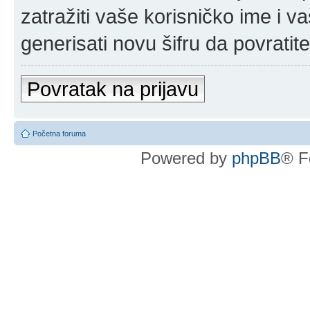
zatražiti vaše korisničko ime i v
generisati novu šifru da povratit
Povratak na prijavu
Početna foruma
Powered by
phpBB
® F