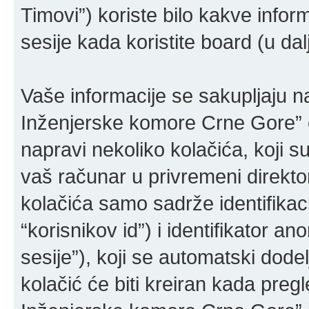
Timovi”) koriste bilo kakve inform
sesije kada koristite board (u da
Vaše informacije se sakupljaju 
Inženjerske komore Crne Gore” 
napravi nekoliko kolačića, koji su
vaš računar u privremeni direkt
kolačića samo sadrže identifikaci
“korisnikov id”) i identifikator a
sesije”), koji se automatski dod
kolačić će biti kreiran kada pre