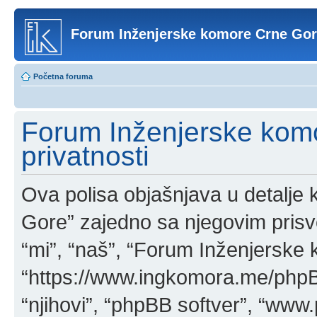
Forum Inženjerske komore Crne Go
Početna foruma
Forum Inženjerske komo
privatnosti
Ova polisa objašnjava u detalj
Gore” zajedno sa njegovim pris
“mi”, “naš”, “Forum Inženjerske
“https://www.ingkomora.me/phpBB
“njihovi”, “phpBB softver”, “w