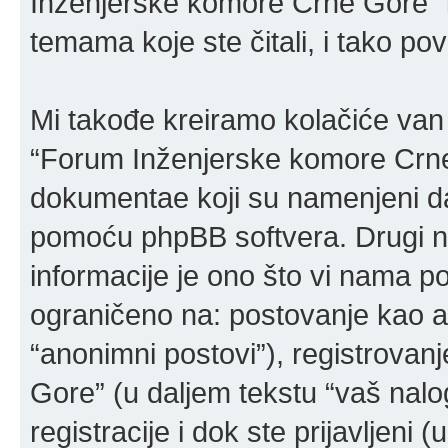
Inženjerske komore Crne Gore” i
temama koje ste čitali, i tako po
Mi takođe kreiramo kolačiće van
“Forum Inženjerske komore Crne 
dokumentae koji su namenjeni da
pomoću phpBB softvera. Drugi n
informacije je ono što vi nama poš
ograničeno na: postovanje kao a
“anonimni postovi”), registrova
Gore” (u daljem tekstu “vaš nalog
registracije i dok ste prijavljeni 