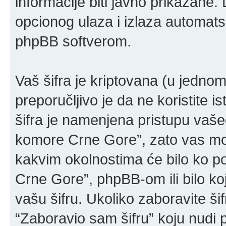
informacije biti javno prikazane.
opcionog ulaza i izlaza automats
phpBB softverom.
Vaš šifra je kriptovana (u jedn
preporučljivo je da ne koristite is
šifra je namenjena pristupu vaš
komore Crne Gore”, zato vas mol
kakvim okolnostima će bilo ko 
Crne Gore”, phpBB-om ili bilo koj
vašu šifru. Ukoliko zaboravite šif
“Zaboravio sam šifru” koju nudi