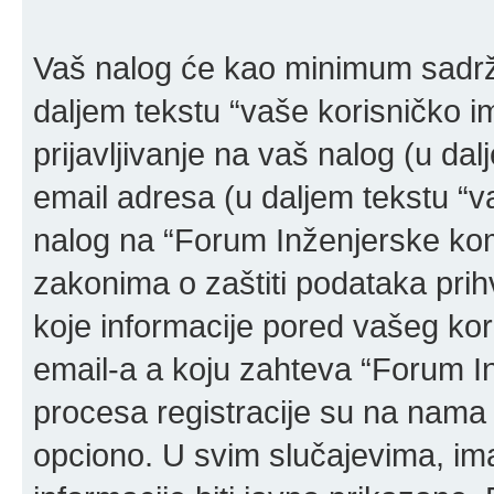
Vaš nalog će kao minimum sadržat
daljem tekstu “vaše korisničko ime
prijavljivanje na vaš nalog (u dal
email adresa (u daljem tekstu “v
nalog na “Forum Inženjerske ko
zakonima o zaštiti podataka prihv
koje informacije pored vašeg kor
email-a a koju zahteva “Forum 
procesa registracije su na nama
opciono. U svim slučajevima, ima