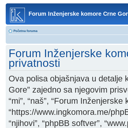
Forum Inženjerske komore Crne Go
Početna foruma
Forum Inženjerske komo
privatnosti
Ova polisa objašnjava u detalj
Gore” zajedno sa njegovim pris
“mi”, “naš”, “Forum Inženjerske
“https://www.ingkomora.me/phpBB
“njihovi”, “phpBB softver”, “w