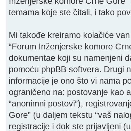
Inženjerske komore Crne Gore” i
temama koje ste čitali, i tako po
Mi takođe kreiramo kolačiće van
“Forum Inženjerske komore Crne 
dokumentae koji su namenjeni da
pomoću phpBB softvera. Drugi n
informacije je ono što vi nama poš
ograničeno na: postovanje kao a
“anonimni postovi”), registrova
Gore” (u daljem tekstu “vaš nalog
registracije i dok ste prijavljeni 