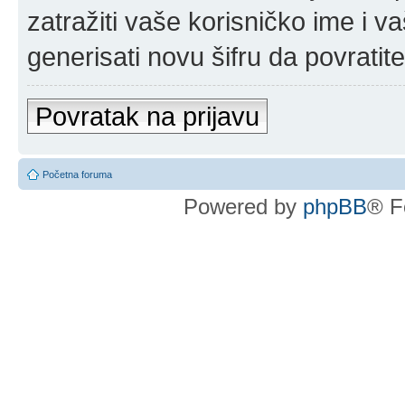
zatražiti vaše korisničko ime i v
generisati novu šifru da povratit
Povratak na prijavu
Početna foruma
Powered by
phpBB
® F