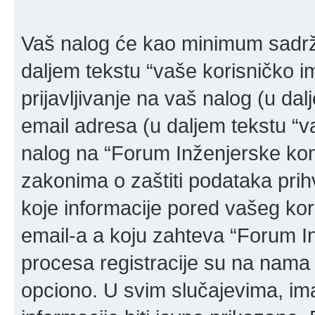
Vaš nalog će kao minimum sadržat
daljem tekstu “vaše korisničko ime
prijavljivanje na vaš nalog (u dal
email adresa (u daljem tekstu “v
nalog na “Forum Inženjerske ko
zakonima o zaštiti podataka prihv
koje informacije pored vašeg kor
email-a a koju zahteva “Forum 
procesa registracije su na nama
opciono. U svim slučajevima, ima