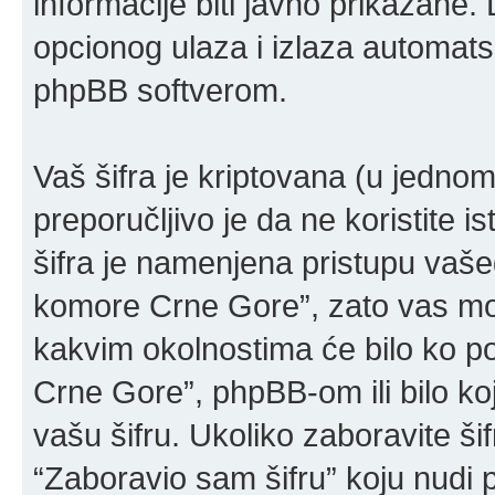
informacije biti javno prikazane.
opcionog ulaza i izlaza automats
phpBB softverom.
Vaš šifra je kriptovana (u jedn
preporučljivo je da ne koristite is
šifra je namenjena pristupu vaš
komore Crne Gore”, zato vas mol
kakvim okolnostima će bilo ko 
Crne Gore”, phpBB-om ili bilo koj
vašu šifru. Ukoliko zaboravite šif
“Zaboravio sam šifru” koju nudi