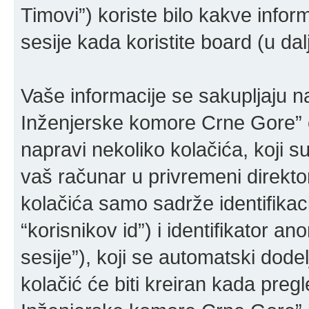
Timovi”) koriste bilo kakve inform
sesije kada koristite board (u da
Vaše informacije se sakupljaju 
Inženjerske komore Crne Gore” 
napravi nekoliko kolačića, koji su
vaš računar u privremeni direkt
kolačića samo sadrže identifikaci
“korisnikov id”) i identifikator a
sesije”), koji se automatski dod
kolačić će biti kreiran kada pre