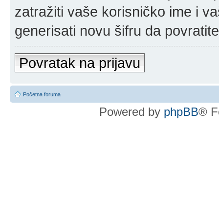
zatražiti vaše korisničko ime i v
generisati novu šifru da povratit
Povratak na prijavu
Početna foruma
Powered by
phpBB
® F