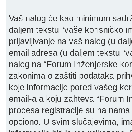
Vaš nalog će kao minimum sadržat
daljem tekstu “vaše korisničko ime
prijavljivanje na vaš nalog (u dal
email adresa (u daljem tekstu “v
nalog na “Forum Inženjerske ko
zakonima o zaštiti podataka prihv
koje informacije pored vašeg kor
email-a a koju zahteva “Forum 
procesa registracije su na nama
opciono. U svim slučajevima, ima