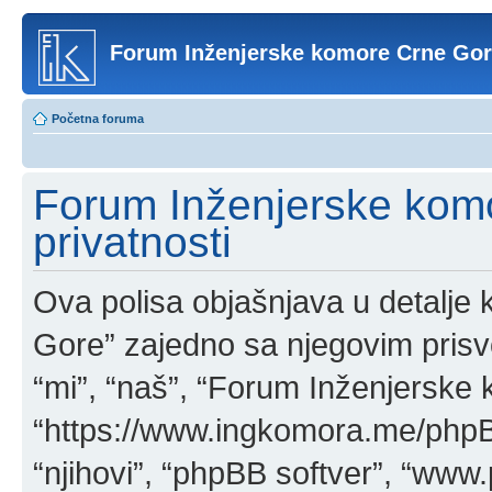
Forum Inženjerske komore Crne Go
Početna foruma
Forum Inženjerske komo
privatnosti
Ova polisa objašnjava u detalj
Gore” zajedno sa njegovim pris
“mi”, “naš”, “Forum Inženjerske
“https://www.ingkomora.me/phpBB
“njihovi”, “phpBB softver”, “w