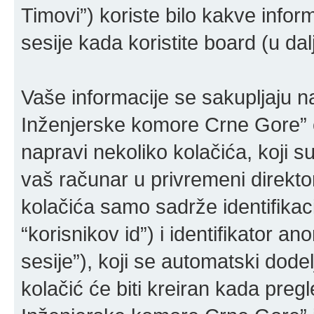
Timovi”) koriste bilo kakve inform
sesije kada koristite board (u da
Vaše informacije se sakupljaju 
Inženjerske komore Crne Gore” 
napravi nekoliko kolačića, koji su
vaš računar u privremeni direkt
kolačića samo sadrže identifikaci
“korisnikov id”) i identifikator a
sesije”), koji se automatski dod
kolačić će biti kreiran kada pre