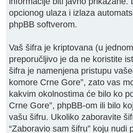
informacije biti javno prikazane.
opcionog ulaza i izlaza automats
phpBB softverom.
Vaš šifra je kriptovana (u jedn
preporučljivo je da ne koristite is
šifra je namenjena pristupu vaš
komore Crne Gore”, zato vas mol
kakvim okolnostima će bilo ko 
Crne Gore”, phpBB-om ili bilo koj
vašu šifru. Ukoliko zaboravite šif
“Zaboravio sam šifru” koju nudi