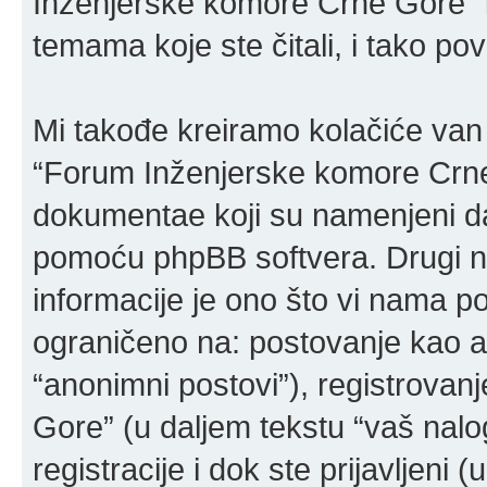
Inženjerske komore Crne Gore” i
temama koje ste čitali, i tako po
Mi takođe kreiramo kolačiće van
“Forum Inženjerske komore Crne 
dokumentae koji su namenjeni da
pomoću phpBB softvera. Drugi n
informacije je ono što vi nama poš
ograničeno na: postovanje kao a
“anonimni postovi”), registrova
Gore” (u daljem tekstu “vaš nalog
registracije i dok ste prijavljeni 