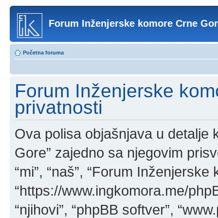
Forum Inženjerske komore Crne Go
Početna foruma
Forum Inženjerske komo
privatnosti
Ova polisa objašnjava u detalj
Gore” zajedno sa njegovim pris
“mi”, “naš”, “Forum Inženjerske
“https://www.ingkomora.me/phpBB
“njihovi”, “phpBB softver”, “w