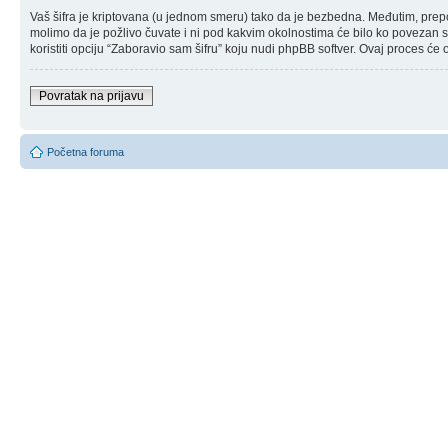
Vaš šifra je kriptovana (u jednom smeru) tako da je bezbedna. Međutim, prepor
molimo da je požlivo čuvate i ni pod kakvim okolnostima će bilo ko povezan sa
koristiti opciju “Zaboravio sam šifru” koju nudi phpBB softver. Ovaj proces će 
Povratak na prijavu
Početna foruma