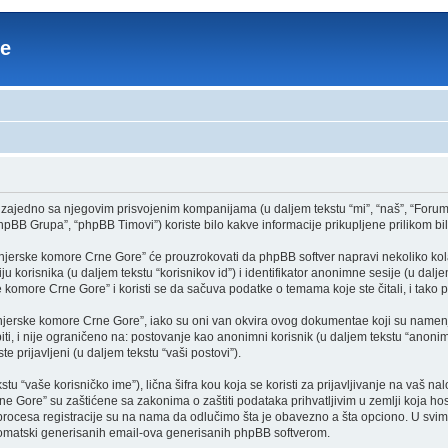
re
zajedno sa njegovim prisvojenim kompanijama (u daljem tekstu “mi”, “naš”, “Foru
pBB Grupa”, “phpBB Timovi”) koriste bilo kakve informacije prikupljene prilikom bilo
jerske komore Crne Gore” će prouzrokovati da phpBB softver napravi nekoliko kolačić
 korisnika (u daljem tekstu “korisnikov id”) i identifikator anonimne sesije (u dalj
e komore Crne Gore” i koristi se da sačuva podatke o temama koje ste čitali, i tako
njerske komore Crne Gore”, iako su oni van okvira ovog dokumentae koji su namenj
iti, i nije ograničeno na: postovanje kao anonimni korisnik (u daljem tekstu “anoni
te prijavljeni (u daljem tekstu “vaši postovi”).
 “vaše korisničko ime”), lična šifra kou koja se koristi za prijavljivanje na vaš nalo
 Gore” su zaštićene sa zakonima o zaštiti podataka prihvatljivim u zemlji koja host
cesa registracije su na nama da odlučimo šta je obavezno a šta opciono. U svim sl
utomatski generisanih email-ova generisanih phpBB softverom.