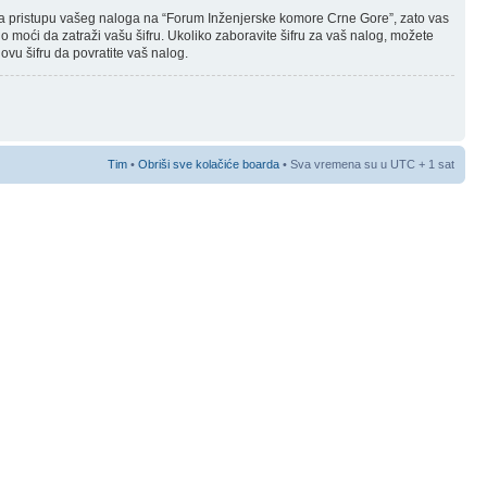
njena pristupu vašeg naloga na “Forum Inženjerske komore Crne Gore”, zato vas
 moći da zatraži vašu šifru. Ukoliko zaboravite šifru za vaš nalog, možete
ovu šifru da povratite vaš nalog.
Tim
•
Obriši sve kolačiće boarda
• Sva vremena su u UTC + 1 sat