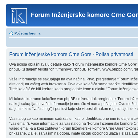
Forum Inženjerske komore Crne Go
Početna foruma
Forum Inženjerske komore Crne Gore - Polisa privatnosti
Ova polisa objašnjava u detalje kako “Forum Inženjerske komore Crne Gore” 
phpBB (u daljem tekstu “oni”, “njihovi”, “phpBB softver”, “www.phpbb.com”, “ph
Vaše informacije se sakupljaju na dva načina. Prvo, pregledanje “Forum Inžen
direktorijum vašeg web browser-a. Prva dva kolačića samo sadrže identifikaciju
Treći kolačić će biti kreiran kada pregledate teme u okviru “Forum Inženjersk
Mi takođe kreiramo kolačiće van phpBB softvera dok pregledate “Forum Inže
na koji sakupljamo vaše informacije je ono što vi nama pošaljete. Ovo može b
daljem tekstu “vaš nalog”) i postovi koje ste vi poslali nakon registracije i dok s
Vaš nalog će kao minimum sadržati unikatno identifikaciono ime (u daljem tekstu
“vaš email”). Vaše informacije za vaš nalog na “Forum Inženjerske komore Crne
vašeg email-a a koju zahteva “Forum Inženjerske komore Crne Gore” tokom pro
prikazane. Dalje, sa vašim nalogom, imate opciju opcionog ulaza i izlaza a