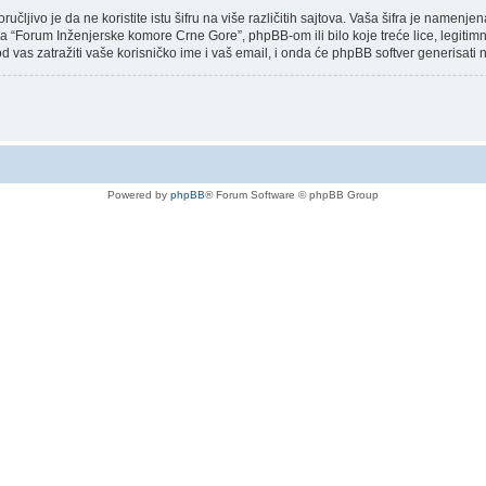
učljivo je da ne koristite istu šifru na više različitih sajtova. Vaša šifra je name
 “Forum Inženjerske komore Crne Gore”, phpBB-om ili bilo koje treće lice, legitimno
od vas zatražiti vaše korisničko ime i vaš email, i onda će phpBB softver generisati n
Powered by
phpBB
® Forum Software © phpBB Group