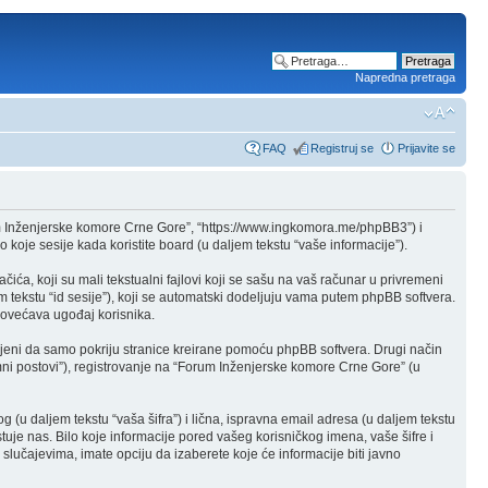
Napredna pretraga
FAQ
Registruj se
Prijavite se
m Inženjerske komore Crne Gore”, “https://www.ingkomora.me/phpBB3”) i
 koje sesije kada koristite board (u daljem tekstu “vaše informacije”).
a, koji su mali tekstualni fajlovi koji se sašu na vaš računar u privremeni
em tekstu “id sesije”), koji se automatski dodeljuju vama putem phpBB softvera.
 povećava ugođaj korisnika.
eni da samo pokriju stranice kreirane pomoću phpBB softvera. Drugi način
mni postovi”), registrovanje na “Forum Inženjerske komore Crne Gore” (u
g (u daljem tekstu “vaša šifra”) i lična, ispravna email adresa (u daljem tekstu
uje nas. Bilo koje informacije pored vašeg korisničkog imena, vaše šifre i
učajevima, imate opciju da izaberete koje će informacije biti javno