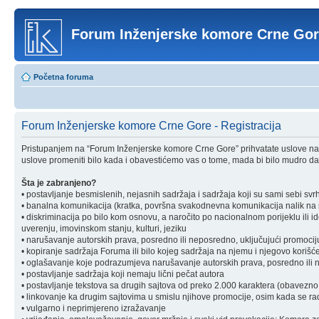
Forum Inženjerske komore Crne Go
Početna foruma
Forum Inženjerske komore Crne Gore - Registracija
Pristupanjem na “Forum Inženjerske komore Crne Gore” prihvatate uslove nav
uslove promeniti bilo kada i obavestićemo vas o tome, mada bi bilo mudro da 
Šta je zabranjeno?
• postavljanje besmislenih, nejasnih sadržaja i sadržaja koji su sami sebi svr
• banalna komunikacija (kratka, površna svakodnevna komunikacija nalik na ra
• diskriminacija po bilo kom osnovu, a naročito po nacionalnom porijeklu ili ident
uverenju, imovinskom stanju, kulturi, jeziku
• narušavanje autorskih prava, posredno ili neposredno, uključujući promociju 
• kopiranje sadržaja Foruma ili bilo kojeg sadržaja na njemu i njegovo korišćen
• oglašavanje koje podrazumjeva narušavanje autorskih prava, posredno ili nep
• postavljanje sadržaja koji nemaju lični pečat autora
• postavljanje tekstova sa drugih sajtova od preko 2.000 karaktera (obavezno 
• linkovanje ka drugim sajtovima u smislu njihove promocije, osim kada se rad
• vulgarno i neprimjereno izražavanje