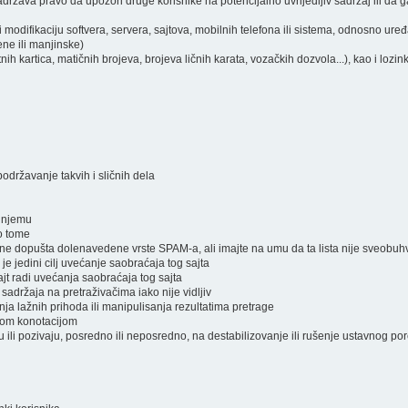
ržava pravo da upozori druge korisnike na potencijalno uvrijedljiv sadržaj ili da ga
i modifikaciju softvera, servera, sajtova, mobilnih telefona ili sistema, odnosno ure
ene ili manjinske)
atnih kartica, matičnih brojeva, brojeva ličnih karata, vozačkih dozvola...), kao i lozi
podržavanje takvih i sličnih dela
a njemu
 o tome
a ne dopušta dolenavedene vrste SPAM-a, ali imajte na umu da ta lista nije sveobuh
 je jedini cilj uvećanje saobraćaja tog sajta
jt radi uvećanja saobraćaja tog sajta
 sadržaja na pretraživačima iako nije vidljiv
nja lažnih prihoda ili manipulisanja rezultatima pretrage
čnom konotacijom
raju ili pozivaju, posredno ili neposredno, na destabilizovanje ili rušenje ustavnog po