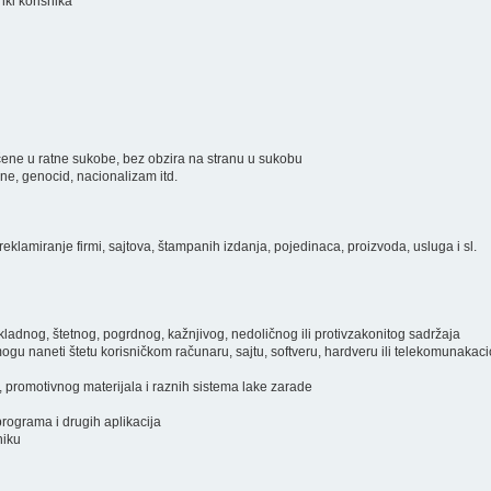
inki korisnika
ključene u ratne sukobe, bez obzira na stranu u sukobu
ine, genocid, nacionalizam itd.
eklamiranje firmi, sajtova, štampanih izdanja, pojedinaca, proizvoda, usluga i sl.
prikladnog, štetnog, pogrdnog, kažnjivog, nedoličnog ili protivzakonitog sadržaja
i mogu naneti štetu korisničkom računaru, sajtu, softveru, hardveru ili telekomunakac
, promotivnog materijala i raznih sistema lake zarade
programa i drugih aplikacija
niku