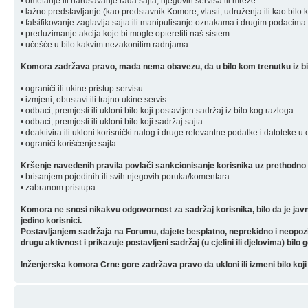
• ometanje ili narušavanje rada sajta, njegovih servisa ili mreže
• lažno predstavljanje (kao predstavnik Komore, vlasti, udruženja ili kao bilo 
• falsifikovanje zaglavlja sajta ili manipulisanje oznakama i drugim podacima 
• preduzimanje akcija koje bi mogle opteretiti naš sistem
• učešće u bilo kakvim nezakonitim radnjama
Komora zadržava pravo, mada nema obavezu, da u bilo kom trenutku iz bilo
• ograniči ili ukine pristup servisu
• izmjeni, obustavi ili trajno ukine servis
• odbaci, premjesti ili ukloni bilo koji postavljen sadržaj iz bilo kog razloga
• odbaci, premjesti ili ukloni bilo koji sadržaj sajta
• deaktivira ili ukloni korisnički nalog i druge relevantne podatke i datoteke u
• ograniči korišćenje sajta
Kršenje navedenih pravila povlači sankcionisanje korisnika uz prethodno 
• brisanjem pojedinih ili svih njegovih poruka/komentara
• zabranom pristupa
Komora ne snosi nikakvu odgovornost za sadržaj korisnika, bilo da je javn
jedino korisnici.
Postavljanjem sadržaja na Forumu, dajete besplatno, neprekidno i neopozivo 
drugu aktivnost i prikazuje postavljeni sadržaj (u cjelini ili djelovima) bilo 
Inženjerska komora Crne gore zadržava pravo da ukloni ili izmeni bilo koji 