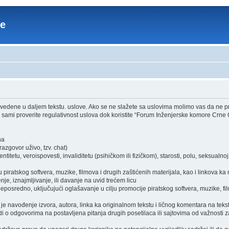
re
edene u daljem tekstu. uslove. Ako se ne slažete sa uslovima molimo vas da ne pri
sami proverite regulativnost uslova dok koristite “Forum Inženjerske komore Crne 
ha
zgovor uživo, tzv. chat)
itetu, veroispovesti, invaliditetu (psihičkom ili fizičkom), starosti, polu, seksualnoj o
piratskog softvera, muzike, filmova i drugih zaštićenih materijala, kao i linkova ka
je, iznajmljivanje, ili davanje na uvid trećem licu
osredno, uključujući oglašavanje u cilju promocije piratskog softvera, muzike, film
je navođenje izvora, autora, linka ka originalnom tekstu i ličnog komentara na tekst
i o odgovorima na postavljena pitanja drugih posetilaca ili sajtovima od važnosti z