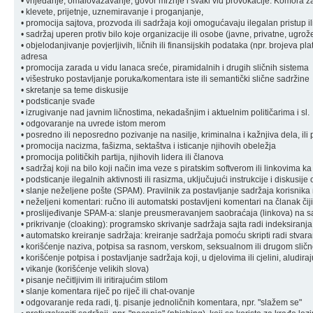
• vrijeđanje, omalovažavanje, govor mržnje i svaki vid provokacije: Komora zad
• klevete, prijetnje, uznemiravanje i proganjanje,
• promocija sajtova, prozvoda ili sadržaja koji omogućavaju ilegalan pristup il
• sadržaj uperen protiv bilo koje organizacije ili osobe (javne, privatne, ugrož
• objelodanjivanje povjerljivih, ličnih ili finansijskih podataka (npr. brojeva pl
adresa
• promocija zarada u vidu lanaca sreće, piramidalnih i drugih sličnih sistema
• višestruko postavljanje poruka/komentara iste ili semantički slične sadržine
• skretanje sa teme diskusije
• podsticanje svađe
• izrugivanje nad javnim ličnostima, nekadašnjim i aktuelnim političarima i sl.
• odgovaranje na uvrede istom merom
• posredno ili neposredno pozivanje na nasilje, kriminalna i kažnjiva dela, ili 
• promocija nacizma, fašizma, sektaštva i isticanje njihovih obeležja
• promocija političkih partija, njihovih lidera ili članova
• sadržaj koji na bilo koji način ima veze s piratskim softverom ili linkovima k
• podsticanje ilegalnih aktivnosti ili rasizma, uključujući instrukcije i diskusije
• slanje neželjene pošte (SPAM). Pravilnik za postavljanje sadržaja korisnik
• neželjeni komentari: ručno ili automatski postavljeni komentari na članak čiji
• proslijeđivanje SPAM-a: slanje preusmeravanjem saobraćaja (linkova) na sa
• prikrivanje (cloaking): programsko skrivanje sadržaja sajta radi indeksiranja
• automatsko kreiranje sadržaja: kreiranje sadržaja pomoću skripti radi stvara
• korišćenje naziva, potpisa sa rasnom, verskom, seksualnom ili drugom sli
• korišćenje potpisa i postavljanje sadržaja koji, u djelovima ili cjelini, aludi
• vikanje (korišćenje velikih slova)
• pisanje nečitljivim ili iritirajućim stilom
• slanje komentara riječ po riječ ili chat-ovanje
• odgovaranje reda radi, tj. pisanje jednoličnih komentara, npr. "slažem se"