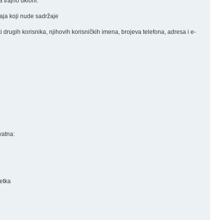
 trajno ukloni.
đaja koji nude sadržaje
nki drugih korisnika, njihovih korisničkih imena, brojeva telefona, adresa i e-
vatna:
retka