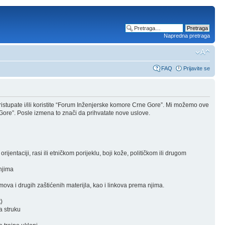
Napredna pretraga
FAQ
Prijavite se
stupate i/ili koristite “Forum Inženjerske komore Crne Gore”. Mi možemo ove
Gore”. Posle izmena to znači da prihvatate nove uslove.
rijentaciji, rasi ili etničkom porijeklu, boji kože, političkom ili drugom
 njima
ova i drugih zaštićenih materijla, kao i linkova prema njima.
)
a struku