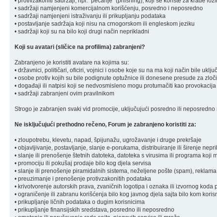
• protivzakoniti sadržaji, npr. "pecanje" (phishing), koji se koriste za krađe loz
• sadržaji namjenjeni komercijalnom korišćenju, posredno i neposredno
• sadržaji namjenjeni istraživanju ili prikupljanju podataka
• postavljanje sadržaja koji nisu na crnogorskom ili engleskom jeziku
• sadržaji koji su na bilo koji drugi način neprikladni
Koji su avatari (sličice na profilima) zabranjeni?
Zabranjeno je koristiti avatare na kojima su:
• državnici, političari, oficiri, vojnici i osobe koje su na ma koji način bile u
• osobe protiv kojih su bile podignute optužnice ili donesene presude za zloč
• događaji ili natpisi koji se nedvosmisleno mogu protumačiti kao provokacija
• sadržaji zabranjeni ovim pravilnikom
Strogo je zabranjen svaki vid promocije, uključujući posredno ili neposredno r
Ne isključujući prethodno rečeno, Forum je zabranjeno koristiti za:
• zloupotrebu, klevetu, napad, špijunažu, ugrožavanje i druge prekršaje
• objavljivanje, postavljanje, slanje e-porukama, distribuiranje ili širenje ne
• slanje ili prenošenje štetnih datoteka, datoteka s virusima ili programa koj
• promociju ili pokušaj prodaje bilo kog djela servisa
• slanje ili prenošenje piramidalnih sistema, neželjene pošte (spam), reklama
• preuzimanje i prenošenje protivzakonitih podataka
• krivotvorenje autorskih prava, zvaničnih logotipa i oznaka ili izvornog koda 
• ograničenje ili zabranu korišćenja bilo kog javnog djela sajta bilo kom koris
• prikupljanje ličnih podataka o dugim korisnicima
• prikupljanje finansijskih sredstava, posredno ili neposredno