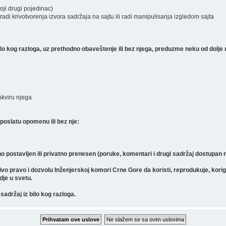
koji drugi pojedinac)
radi krivotvorenja izvora sadržaja na sajtu ili radi manipulisanja izgledom sajta
 kog razloga, uz prethodno obaveštenje ili bez njega, preduzme neku od dolje 
 okviru njega
poslatu opomenu ili bez nje:
o postavljen ili privatno prenesen (poruke, komentari i drugi sadržaj dostupan
pravo i dozvolu Inženjerskoj komori Crne Gore da koristi, reprodukuje, koriguje, 
gdje u svetu.
sadržaj iz bilo kog razloga.