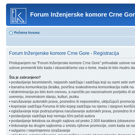
Forum Inženjerske komore Crne Go
Početna foruma
Forum Inženjerske komore Crne Gore - Registracija
Pristupanjem na “Forum Inženjerske komore Crne Gore” prihvatate uslove nav
uslove promeniti bilo kada i obavestićemo vas o tome, mada bi bilo mudro da 
Šta je zabranjeno?
• postavljanje besmislenih, nejasnih sadržaja i sadržaja koji su sami sebi svr
• banalna komunikacija (kratka, površna svakodnevna komunikacija nalik na ra
• diskriminacija po bilo kom osnovu, a naročito po nacionalnom porijeklu ili ident
uverenju, imovinskom stanju, kulturi, jeziku
• narušavanje autorskih prava, posredno ili neposredno, uključujući promociju 
• kopiranje sadržaja Foruma ili bilo kojeg sadržaja na njemu i njegovo korišćen
• oglašavanje koje podrazumjeva narušavanje autorskih prava, posredno ili nep
• postavljanje sadržaja koji nemaju lični pečat autora
• postavljanje tekstova sa drugih sajtova od preko 2.000 karaktera (obavezno 
• linkovanje ka drugim sajtovima u smislu njihove promocije, osim kada se rad
• vulgarno i neprimjereno izražavanje