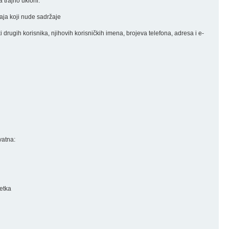
 trajno ukloni.
đaja koji nude sadržaje
nki drugih korisnika, njihovih korisničkih imena, brojeva telefona, adresa i e-
vatna:
retka