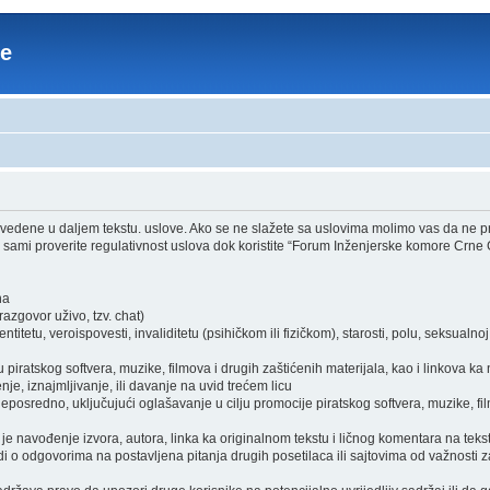
re
edene u daljem tekstu. uslove. Ako se ne slažete sa uslovima molimo vas da ne pri
sami proverite regulativnost uslova dok koristite “Forum Inženjerske komore Crne 
ha
zgovor uživo, tzv. chat)
itetu, veroispovesti, invaliditetu (psihičkom ili fizičkom), starosti, polu, seksualnoj o
piratskog softvera, muzike, filmova i drugih zaštićenih materijala, kao i linkova ka
je, iznajmljivanje, ili davanje na uvid trećem licu
osredno, uključujući oglašavanje u cilju promocije piratskog softvera, muzike, film
je navođenje izvora, autora, linka ka originalnom tekstu i ličnog komentara na tekst
i o odgovorima na postavljena pitanja drugih posetilaca ili sajtovima od važnosti z