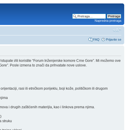
Napredna pretraga
FAQ
Prijavite se
stupate i/ili koristite “Forum Inženjerske komore Crne Gore”. Mi možemo ove
Gore”. Posle izmena to znači da prihvatate nove uslove.
rijentaciji, rasi ili etničkom porijeklu, boji kože, političkom ili drugom
 njima
ova i drugih zaštićenih materijla, kao i linkova prema njima.
)
a struku