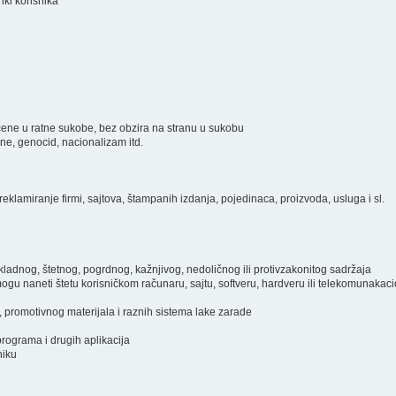
inki korisnika
ključene u ratne sukobe, bez obzira na stranu u sukobu
ine, genocid, nacionalizam itd.
eklamiranje firmi, sajtova, štampanih izdanja, pojedinaca, proizvoda, usluga i sl.
prikladnog, štetnog, pogrdnog, kažnjivog, nedoličnog ili protivzakonitog sadržaja
i mogu naneti štetu korisničkom računaru, sajtu, softveru, hardveru ili telekomunakac
, promotivnog materijala i raznih sistema lake zarade
programa i drugih aplikacija
niku