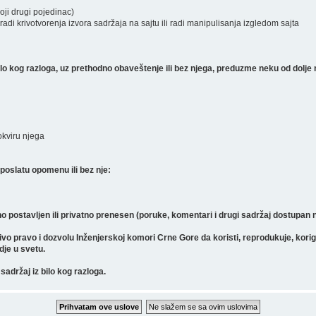
koji drugi pojedinac)
radi krivotvorenja izvora sadržaja na sajtu ili radi manipulisanja izgledom sajta
 kog razloga, uz prethodno obaveštenje ili bez njega, preduzme neku od dolje 
 okviru njega
poslatu opomenu ili bez nje:
o postavljen ili privatno prenesen (poruke, komentari i drugi sadržaj dostupan
pravo i dozvolu Inženjerskoj komori Crne Gore da koristi, reprodukuje, koriguje, 
gdje u svetu.
sadržaj iz bilo kog razloga.