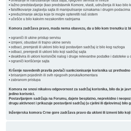
• ometanje ili narušavanje rada sajta, njegovih servisa ili mreže
• lažno predstavljanje (kao predstavnik Komore, vlasti, udruženja ili kao bilo 
• falsifikovanje zaglavlja sajta ili manipulisanje oznakama i drugim podacima 
• preduzimanje akcija koje bi mogle opteretiti naš sistem
• učešće u bilo kakvim nezakonitim radnjama
Komora zadržava pravo, mada nema obavezu, da u bilo kom trenutku iz bilo
• ograniči ili ukine pristup servisu
• izmjeni, obustavi ili trajno ukine servis
• odbaci, premjesti ili ukloni bilo koji postavljen sadržaj iz bilo kog razloga
• odbaci, premjesti ili ukloni bilo koji sadržaj sajta
• deaktivira ili ukloni korisnički nalog i druge relevantne podatke i datoteke u
• ograniči korišćenje sajta
Kršenje navedenih pravila povlači sankcionisanje korisnika uz prethodno 
• brisanjem pojedinih ili svih njegovih poruka/komentara
• zabranom pristupa
Komora ne snosi nikakvu odgovornost za sadržaj korisnika, bilo da je javn
jedino korisnici.
Postavljanjem sadržaja na Forumu, dajete besplatno, neprekidno i neopozivo 
drugu aktivnost i prikazuje postavljeni sadržaj (u cjelini ili djelovima) bilo 
Inženjerska komora Crne gore zadržava pravo da ukloni ili izmeni bilo koji 