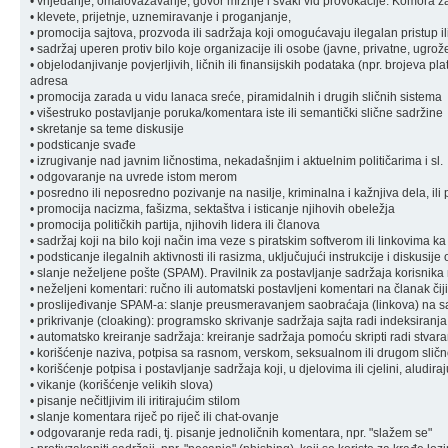
• vrijeđanje, omalovažavanje, govor mržnje i svaki vid provokacije: Komora zad
• klevete, prijetnje, uznemiravanje i proganjanje,
• promocija sajtova, prozvoda ili sadržaja koji omogućavaju ilegalan pristup il
• sadržaj uperen protiv bilo koje organizacije ili osobe (javne, privatne, ugrož
• objelodanjivanje povjerljivih, ličnih ili finansijskih podataka (npr. brojeva pl
adresa
• promocija zarada u vidu lanaca sreće, piramidalnih i drugih sličnih sistema
• višestruko postavljanje poruka/komentara iste ili semantički slične sadržine
• skretanje sa teme diskusije
• podsticanje svađe
• izrugivanje nad javnim ličnostima, nekadašnjim i aktuelnim političarima i sl.
• odgovaranje na uvrede istom merom
• posredno ili neposredno pozivanje na nasilje, kriminalna i kažnjiva dela, ili 
• promocija nacizma, fašizma, sektaštva i isticanje njihovih obeležja
• promocija političkih partija, njihovih lidera ili članova
• sadržaj koji na bilo koji način ima veze s piratskim softverom ili linkovima k
• podsticanje ilegalnih aktivnosti ili rasizma, uključujući instrukcije i diskusije
• slanje neželjene pošte (SPAM). Pravilnik za postavljanje sadržaja korisnik
• neželjeni komentari: ručno ili automatski postavljeni komentari na članak čiji
• proslijeđivanje SPAM-a: slanje preusmeravanjem saobraćaja (linkova) na sa
• prikrivanje (cloaking): programsko skrivanje sadržaja sajta radi indeksiranja
• automatsko kreiranje sadržaja: kreiranje sadržaja pomoću skripti radi stvara
• korišćenje naziva, potpisa sa rasnom, verskom, seksualnom ili drugom sli
• korišćenje potpisa i postavljanje sadržaja koji, u djelovima ili cjelini, aludi
• vikanje (korišćenje velikih slova)
• pisanje nečitljivim ili iritirajućim stilom
• slanje komentara riječ po riječ ili chat-ovanje
• odgovaranje reda radi, tj. pisanje jednoličnih komentara, npr. "slažem se"