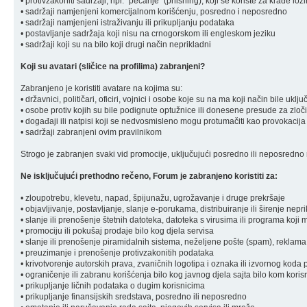
• protivzakoniti sadržaji, npr. "pecanje" (phishing), koji se koriste za krađe loz
• sadržaji namjenjeni komercijalnom korišćenju, posredno i neposredno
• sadržaji namjenjeni istraživanju ili prikupljanju podataka
• postavljanje sadržaja koji nisu na crnogorskom ili engleskom jeziku
• sadržaji koji su na bilo koji drugi način neprikladni
Koji su avatari (sličice na profilima) zabranjeni?
Zabranjeno je koristiti avatare na kojima su:
• državnici, političari, oficiri, vojnici i osobe koje su na ma koji način bile u
• osobe protiv kojih su bile podignute optužnice ili donesene presude za zloč
• događaji ili natpisi koji se nedvosmisleno mogu protumačiti kao provokacija
• sadržaji zabranjeni ovim pravilnikom
Strogo je zabranjen svaki vid promocije, uključujući posredno ili neposredno r
Ne isključujući prethodno rečeno, Forum je zabranjeno koristiti za:
• zloupotrebu, klevetu, napad, špijunažu, ugrožavanje i druge prekršaje
• objavljivanje, postavljanje, slanje e-porukama, distribuiranje ili širenje ne
• slanje ili prenošenje štetnih datoteka, datoteka s virusima ili programa koj
• promociju ili pokušaj prodaje bilo kog djela servisa
• slanje ili prenošenje piramidalnih sistema, neželjene pošte (spam), reklama
• preuzimanje i prenošenje protivzakonitih podataka
• krivotvorenje autorskih prava, zvaničnih logotipa i oznaka ili izvornog koda 
• ograničenje ili zabranu korišćenja bilo kog javnog djela sajta bilo kom koris
• prikupljanje ličnih podataka o dugim korisnicima
• prikupljanje finansijskih sredstava, posredno ili neposredno