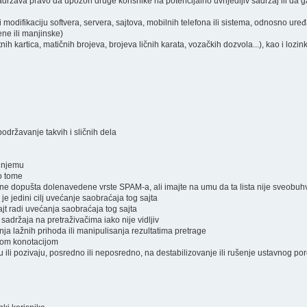
ržava pravo da upozori druge korisnike na potencijalno uvrijedljiv sadržaj ili da ga
i modifikaciju softvera, servera, sajtova, mobilnih telefona ili sistema, odnosno ure
ene ili manjinske)
atnih kartica, matičnih brojeva, brojeva ličnih karata, vozačkih dozvola...), kao i lozi
podržavanje takvih i sličnih dela
a njemu
 o tome
a ne dopušta dolenavedene vrste SPAM-a, ali imajte na umu da ta lista nije sveobuh
 je jedini cilj uvećanje saobraćaja tog sajta
jt radi uvećanja saobraćaja tog sajta
 sadržaja na pretraživačima iako nije vidljiv
nja lažnih prihoda ili manipulisanja rezultatima pretrage
čnom konotacijom
raju ili pozivaju, posredno ili neposredno, na destabilizovanje ili rušenje ustavnog po