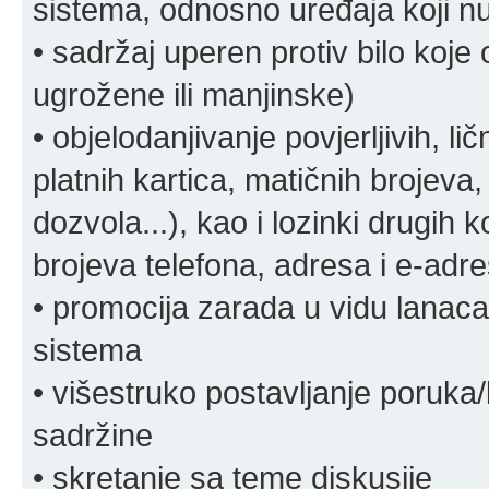
sistema, odnosno uređaja koji n
• sadržaj uperen protiv bilo koje 
ugrožene ili manjinske)
• objelodanjivanje povjerljivih, lič
platnih kartica, matičnih brojeva,
dozvola...), kao i lozinki drugih 
brojeva telefona, adresa i e-adr
• promocija zarada u vidu lanaca 
sistema
• višestruko postavljanje poruka/
sadržine
• skretanje sa teme diskusije