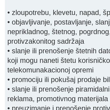
• zloupotrebu, klevetu, napad, š
• objavljivanje, postavljanje, slan
neprikladnog, štetnog, pogrdnog, 
protivzakonitog sadržaja
• slanje ili prenošenje štetnih da
koji mogu naneti štetu korisničko
telekomunakacionoj opremi
• promociju ili pokušaj prodaje bi
• slanje ili prenošenje piramidal
reklama, promotivnog materijala 
• preuzimanje i prenošenje proti