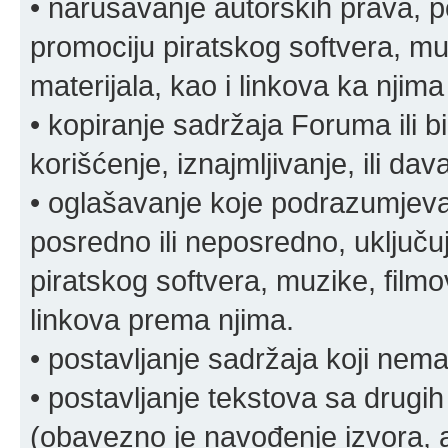
• narušavanje autorskih prava, p
promociju piratskog softvera, muz
materijala, kao i linkova ka njima
• kopiranje sadržaja Foruma ili b
korišćenje, iznajmljivanje, ili da
• oglašavanje koje podrazumjeva
posredno ili neposredno, uključuj
piratskog softvera, muzike, filmov
linkova prema njima.
• postavljanje sadržaja koji nema
• postavljanje tekstova sa drugi
(obavezno je navođenje izvora, au