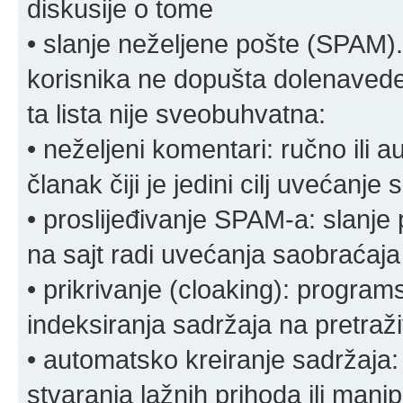
diskusije o tome
• slanje neželjene pošte (SPAM).
korisnika ne dopušta dolenavede
ta lista nije sveobuhvatna:
• neželjeni komentari: ručno ili 
članak čiji je jedini cilj uvećanje
• proslijeđivanje SPAM-a: slanj
na sajt radi uvećanja saobraćaja 
• prikrivanje (cloaking): program
indeksiranja sadržaja na pretraživ
• automatsko kreiranje sadržaja:
stvaranja lažnih prihoda ili mani